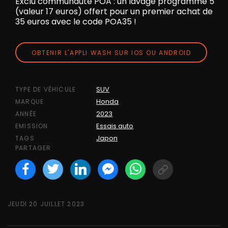
Exclu communauté POA : un lavage programme 5
(valeur 17 euros) offert pour un premier achat de
35 euros avec le code POA35 !
OBTENIR L'APPLI WASH SUR IOS OU ANDROID
SUV
TYPE DE VÉHICULE
Honda
MARQUE
2023
ANNÉE
Essais auto
EMISSION
Japon
TAGS
PARTAGER
Facebook
Twitter
LinkedIN
Facebook Messeng
WhatsApp
Short link
JEUDI 20 JUILLET 2023