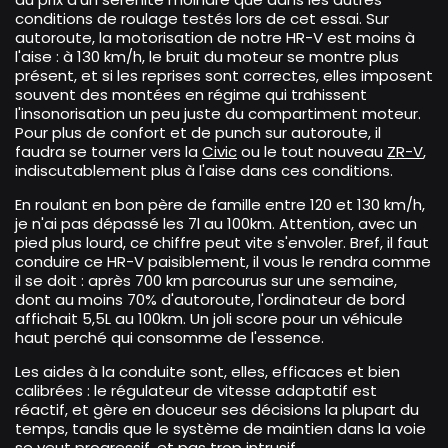
conditions de roulage testés lors de cet essai. Sur
autoroute, la motorisation de notre HR-V est moins à
l'aise : à 130 km/h, le bruit du moteur se montre plus
présent, et si les reprises sont correctes, elles imposent
souvent des montées en régime qui trahissent
l'insonorisation un peu juste du compartiment moteur.
Pour plus de confort et de punch sur autoroute, il
faudra se tourner vers la
Civic
ou le tout nouveau
ZR-V
,
indiscutablement plus à l'aise dans ces conditions.
En roulant en bon père de famille entre 120 et 130 km/h,
je n'ai pas dépassé les 7l au 100km. Attention, avec un
pied plus lourd, ce chiffre peut vite s'envoler. Bref, il faut
conduire ce HR-V paisiblement, il vous le rendra comme
il se doit : après 700 km parcourus sur une semaine,
dont au moins 70% d'autoroute, l'ordinateur de bord
affichait 5,5L au 100km. Un joli score pour un véhicule
haut perché qui consomme de l'essence.
Les aides à la conduite sont, elles, efficaces et bien
calibrées : le régulateur de vitesse adaptatif est
réactif, et gère en douceur ses décisions la plupart du
temps, tandis que le système de maintien dans la voie
se veut progressif, et pas trop intrusif.