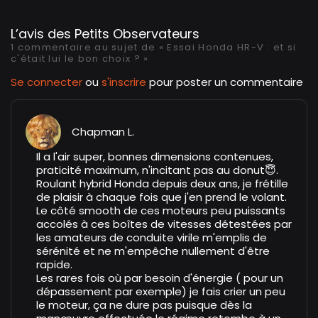
L’avis des Petits Observateurs
1 commentaire au sujet de « Essai Honda HR-V : et si
c'était lui le bon choix ? »
Se connecter
ou
s'inscrire
pour poster un commentaire
Chapman L.
Il a l'air super, bonnes dimensions contenues,
praticité maximum, n'incitant pas au donut😇.
Roulant hybrid Honda depuis deux ans, je frétille
de plaisir à chaque fois que j'en prend le volant.
Le côté smooth de ces moteurs peu puissants
accolés à ces boîtes de vitesses détestées par
les amateurs de conduite virile m'emplis de
sérénité et ne m'empêche nullement d'être
rapide.
Les rares fois où par besoin d'énergie ( pour un
dépassement par exemple) je fais crier un peu
le moteur, ça ne dure pas puisque dès la