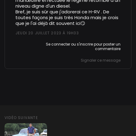
manœuvre effectuée le régime retombe à un
niveau digne d'un diesel.
Bref, je suis sûr que j'adorerai ce H-RV . De
toutes façons je suis très Honda mais je crois
que je l'ai déjà dit souvent ici😏
JEUDI 20 JUILLET 2023 À 19H33
Se connecter
ou
s'inscrire
pour poster un
commentaire
Signaler ce message
VIDÉO SUIVANTE