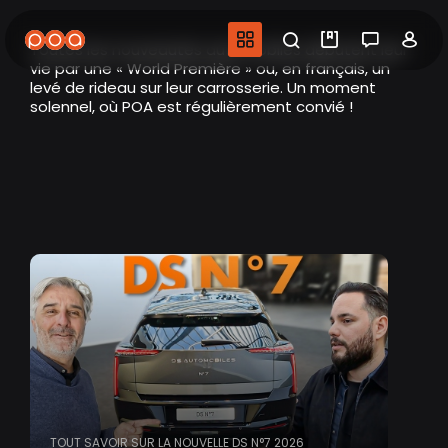
Aller
au
Navigation princip
Recherche
Mes vidéo
Salon 
Co
Toutes les nouveautés automobiles débutent leur
contenu
vie par une « World Première » ou, en français, un
principal
levé de rideau sur leur carrosserie. Un moment
solennel, où POA est régulièrement convié !
TOUT SAVOIR SUR LA NOUVELLE DS N°7 2026