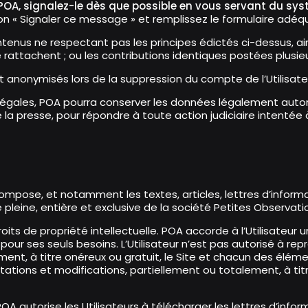
 POA, signalez-le dès que possible en vous servant du sy
uton « Signaler ce message » et remplissez le formulaire adéq
ontenus ne respectant pas les principes édictés ci-dessus, ai
se rattachent ; ou les contributions identiques postées plusie
 anonymisés lors de la suppression du compte de l’Utilisate
 légales, POA pourra conserver les données légalement autor
 la presse, pour répondre à toute action judiciaire intentée à 
compose, et notamment les textes, articles, lettres d’infor
été pleine, entière et exclusive de la société Petites Observa
s de propriété intellectuelle. POA accorde à l’Utilisateur u
pour ses seuls besoins. L’Utilisateur n’est pas autorisé à repr
ent, à titre onéreux ou gratuit, le Site et chacun des élém
tations et modifications, partiellement ou totalement, à titr
A autorise les Utilisateurs à télécharger les lettres d’info