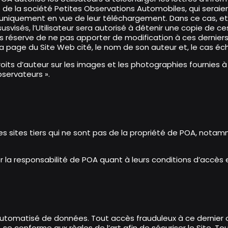
 de la société Petites Observations Automobiles, qui seraient
s uniquement en vue de leur téléchargement. Dans ce cas, et
visés, l’Utilisateur sera autorisé à détenir une copie de ce
s réserve de ne pas apporter de modification à ces derniers.
a page du Site Web cité, le nom de son auteur et, le cas éc
s droits d’auteur sur les images et les photographies fournies
servateurs ».
s sites tiers qui ne sont pas de la propriété de POA, notamme
 la responsabilité de POA quant à leurs conditions d’accès e
utomatisé de données. Tout accès frauduleux à ce dernier o
se conforme aux règles de l’art afin de sécuriser le Site. To