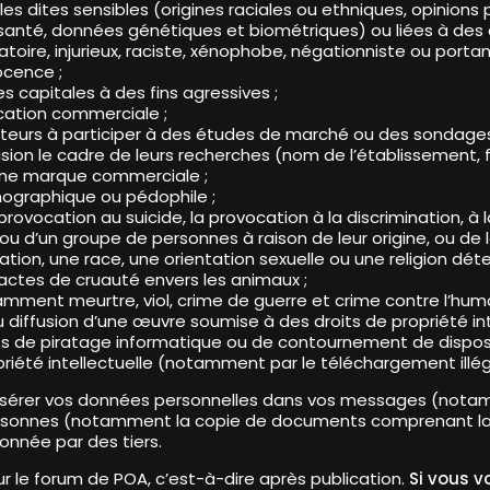
s dites sensibles (origines raciales ou ethniques, opinions p
santé, données génétiques et biométriques) ou liées à des 
ire, injurieux, raciste, xénophobe, négationniste ou portant
ocence ;
es capitales à des fins agressives ;
cation commerciale ;
sateurs à participer à des études de marché ou des sondages
on le cadre de leurs recherches (nom de l’établissement, fil
 une marque commerciale ;
nographique ou pédophile ;
la provocation au suicide, la provocation à la discrimination, 
 ou d’un groupe de personnes à raison de leur origine, ou de
ion, une race, une orientation sexuelle ou une religion dét
d’actes de cruauté envers les animaux ;
amment meurtre, viol, crime de guerre et crime contre l’huma
 diffusion d’une œuvre soumise à des droits de propriété int
es de piratage informatique ou de contournement de disposi
opriété intellectuelle (notamment par le téléchargement illég
sérer vos données personnelles dans vos messages (nota
s personnes (notamment la copie de documents comprenant l
ionnée par des tiers.
ur le forum de POA, c’est-à-dire après publication.
Si vous v