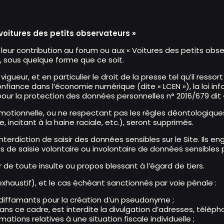
voitures des petits observateurs »
 leur contribution au forum ou aux « Voitures des petits obser
, sous quelque forme que ce soit.
vigueur, et en particulier le droit de la presse tel qu’il res
confiance dans l’économie numérique (dite « LCEN »), la loi in
pour la protection des données personnelles n° 2016/679 dit «
otionnelle, ou ne respectant pas les règles déontologiques
, incitant à la haine raciale, etc.), seront supprimés.
’interdiction de saisir des données sensibles sur le Site. Ils 
de saisie volontaire ou involontaire de données sensibles 
 de toute insulte ou propos blessant à l’égard de tiers.
xhaustif), et le cas échéant sanctionnés par voie pénale :
ou diffamants pour la création d’un pseudonyme ;
 Dans ce cadre, est interdite la divulgation d’adresses, téléph
tions relatives à une situation fiscale individuelle ;