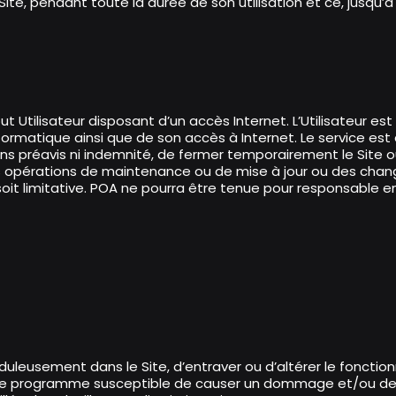
 Site, pendant toute la durée de son utilisation et ce, jusqu’
out Utilisateur disposant d’un accès Internet. L’Utilisateur e
matique ainsi que de son accès à Internet. Le service est a
sans préavis ni indemnité, de fermer temporairement le Site o
s opérations de maintenance ou de mise à jour ou des cha
 soit limitative. POA ne pourra être tenue pour responsable en
duleusement dans le Site, d’entraver ou d’altérer le fonct
utre programme susceptible de causer un dommage et/ou de 