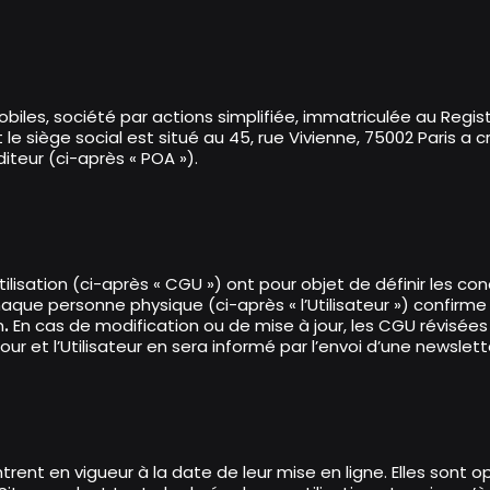
Aller
au
contenu
principal
biles, société par actions simplifiée, immatriculée au Reg
le siège social est situé au 45, rue Vivienne, 75002 Paris a c
éditeur (ci-après « POA »).
lisation (ci-après « CGU ») ont pour objet de définir les cond
e, chaque personne physique (ci-après « l’Utilisateur ») confir
n
.
En cas de modification ou de mise à jour, les CGU révisées 
ur et l’Utilisateur en sera informé par l’envoi d’une newslett
ntrent en vigueur à la date de leur mise en ligne. Elles sont
ries