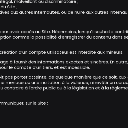
, illégal, malveillant ou discriminatoire ;
du Site ;
tives aux autres Internautes, ou de nuire aux autres Interna
e pour avoir accès au Site. Néanmoins, lorsqu’il souhaite contr
ription comme la possibilité d’enregistrer du contenu dans ses
la création d’un compte utilisateur est interdite aux mineurs.
engage à fournir des informations exactes et sincères. En outre
our le compte d’un tiers, et est incessible.
e doit pas porter atteinte, de quelque manière que ce soit, aux
ne menace ou une incitation à la violence, ni revêtir un cara
ou contraire à l’ordre public ou à la législation et à la rég
muniquer, sur le Site :