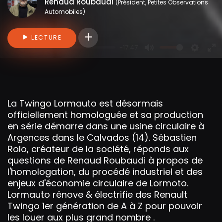
Renaud Roubaudi
(Président, Petites Observations
Automobiles)
Connectez-vous pour ajouter des vidéo
LECTURE
-17:47
P
M
S
E
l
u
e
n
a
t
t
t
y
e
t
e
La Twingo Lormauto est désormais
i
r
officiellement homologuée et sa production
n
f
en série démarre dans une usine circulaire à
g
u
Argences dans le Calvados (14). Sébastien
s
l
Rolo, créateur de la société, réponds aux
l
questions de Renaud Roubaudi à propos de
s
l'homologation, du procédé industriel et des
enjeux d'économie circulaire de Lormoto.
c
Lormauto rénove & électrifie des Renault
r
Twingo 1er génération de A à Z pour pouvoir
e
les louer aux plus grand nombre .
e