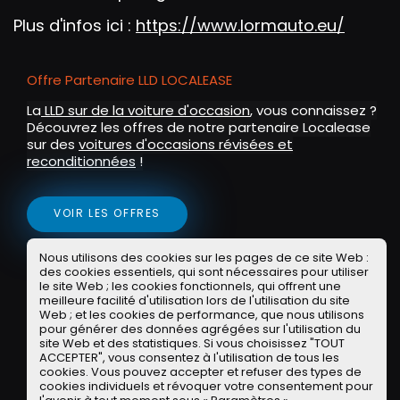
n
Plus d'infos ici :
https://www.lormauto.eu/
Offre Partenaire LLD LOCALEASE
La
LLD sur de la voiture d'occasion
, vous connaissez ?
Découvrez les offres de notre partenaire Localease
sur des
voitures d'occasions révisées et
reconditionnées
!
VOIR LES OFFRES
Nous utilisons des cookies sur les pages de ce site Web :
Offre Partenaire WASH
des cookies essentiels, qui sont nécessaires pour utiliser
le site Web ; les cookies fonctionnels, qui offrent une
Exclu communauté POA : un lavage programme 5
meilleure facilité d'utilisation lors de l'utilisation du site
(valeur 17 euros) offert pour un premier achat de
Web ; et les cookies de performance, que nous utilisons
pour générer des données agrégées sur l'utilisation du
35 euros avec le code POA35 !
site Web et des statistiques. Si vous choisissez "TOUT
ACCEPTER", vous consentez à l'utilisation de tous les
cookies. Vous pouvez accepter et refuser des types de
cookies individuels et révoquer votre consentement pour
OBTENIR L'APPLI WASH SUR IOS OU ANDROID