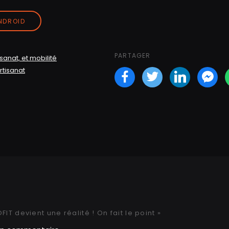
ANDROID
PARTAGER
isanat, et mobilité
artisanat
Facebook
Twitter
LinkedI
Fa
T devient une réalité ! On fait le point »