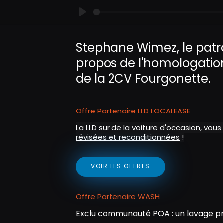
P
l
Stephane Wimez, le patr
a
propos de l'homologation 
y
de la 2CV Fourgonette.
Offre Partenaire LLD LOCALEASE
La
LLD sur de la voiture d'occasion
, vous
révisées et reconditionnées
!
VOIR LES OFFRES
Offre Partenaire WASH
Exclu communauté POA : un lavage pr