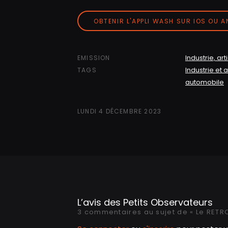
OBTENIR L'APPLI WASH SUR IOS OU 
Industrie, art
EMISSION
Industrie et 
TAGS
automobile
LUNDI 4 DÉCEMBRE 2023
L’avis des Petits Observateurs
3 commentaires au sujet de « Le RETROFI