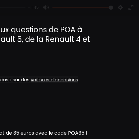
-11:45
M
S
E
u
e
n
aux questions de POA à
t
t
t
ault 5, de la Renault 4 et
e
t
e
i
r
n
f
g
u
s
l
l
alease sur des
voitures d'occasions
s
c
r
e
e
n
t de 35 euros avec le code POA35 !