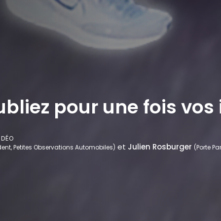
ubliez pour une fois vos
IDÉO
et
Julien Rosburger
dent, Petites Observations Automobiles)
(Porte Pa
r ajouter des vidéos à vos favoris.