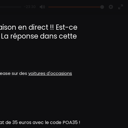
-23:30
M
S
E
u
e
n
ison en direct !! Est-ce
t
t
t
.. La réponse dans cette
e
t
e
i
r
n
f
g
u
s
l
l
alease sur des
voitures d'occasions
s
c
r
e
e
n
t de 35 euros avec le code POA35 !