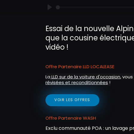
P
l
Essai de la nouvelle Alpi
a
que la cousine électrique
y
vidéo !
Offre Partenaire LLD LOCALEASE
La
LLD sur de la voiture d'occasion
, vous
révisées et reconditionnées
!
VOIR LES OFFRES
Offre Partenaire WASH
Exclu communauté POA : un lavage pr