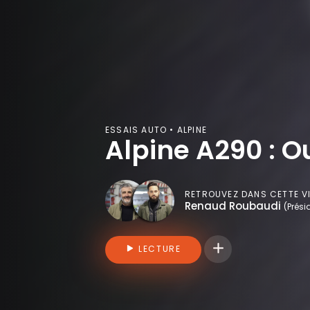
ESSAIS AUTO • ALPINE
Alpine A290 : O
RETROUVEZ DANS CETTE V
Renaud Roubaudi
(Prési
Connectez-vous pou
LECTURE