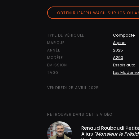
OBTENIR L'APPLI WASH SUR IOS OU 
Compacte
TYPE DE VÉHICULE
Alpine
MARQUE
2025
ANNÉE
A290
MODÈLE
Essais auto
EMISSION
Les Moderne
TAGS
VENDREDI 25 AVRIL 2025
RETROUVER DANS CETTE VIDÉO
Renaud Roubaudi
Petit
Alias
"Monsieur le Présid