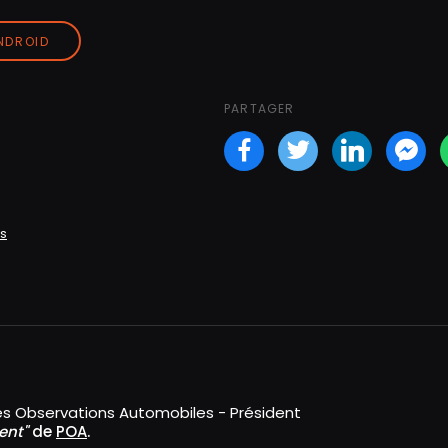
ANDROID
PARTAGER
Facebook
Twitter
LinkedI
Fa
s
es Observations Automobiles - Président
ent"
de
POA
.