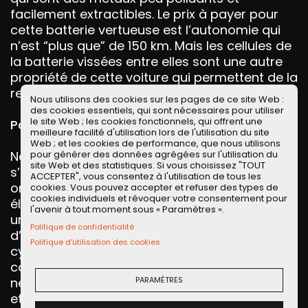
facilement extractibles. Le prix à payer pour
cette batterie vertueuse est l’autonomie qui
n’est “plus que” de 150 km. Mais les cellules de
la batterie vissées entre elles sont une autre
propriété de cette voiture qui permettent de la
recycler facilement.
Nous utilisons des cookies sur les pages de ce site Web :
des cookies essentiels, qui sont nécessaires pour utiliser
le site Web ; les cookies fonctionnels, qui offrent une
Pour ou contre le retrofit, c'est à vous de voir
meilleure facilité d'utilisation lors de l'utilisation du site
Web ; et les cookies de performance, que nous utilisons
Nous entendons déjà les puristes
pour générer des données agrégées sur l'utilisation du
site Web et des statistiques. Si vous choisissez "TOUT
s’époumoner à dire que l’esprit de la Mini
ACCEPTER", vous consentez à l'utilisation de tous les
originelle n’est pas respectée avec ce retrofit
cookies. Vous pouvez accepter et refuser des types de
cookies individuels et révoquer votre consentement pour
électrique qui touche en plus à l’intérieur avec
l'avenir à tout moment sous « Paramètres ».
une planche de bord en chêne massif: tout
Politique de confidentialité
d’abord il faut savoir que ces Mini ont suivi un
Politique d’utilisation des cookies
cycle d’homologation ayant mené les deux
compères et leur Mini à Chamonix sous la
neige comme n’importe quelle autre voiture
PARAMÈTRES
et sont donc tout à fait aptes à rouler, et elles