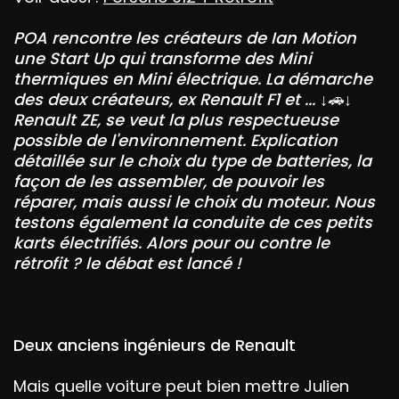
i
r
n
f
POA rencontre les créateurs de
Ian Motion
g
u
une Start Up qui transforme des Mini
s
l
thermiques en Mini électrique. La démarche
l
des deux créateurs, ex Renault F1 et ... ↓🚗↓
s
Renault ZE, se veut la plus respectueuse
possible de l'environnement. Explication
c
détaillée sur le choix du type de batteries, la
r
façon de les assembler, de pouvoir les
e
réparer, mais aussi le choix du moteur. Nous
e
testons également la conduite de ces petits
n
karts électrifiés. Alors pour ou contre le
rétrofit ? le débat est lancé !
Deux anciens ingénieurs de Renault
Mais quelle voiture peut bien mettre Julien