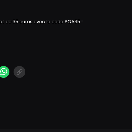
t de 35 euros avec le code POA35 !
N
cebook Messenger
WhatsApp
Short link