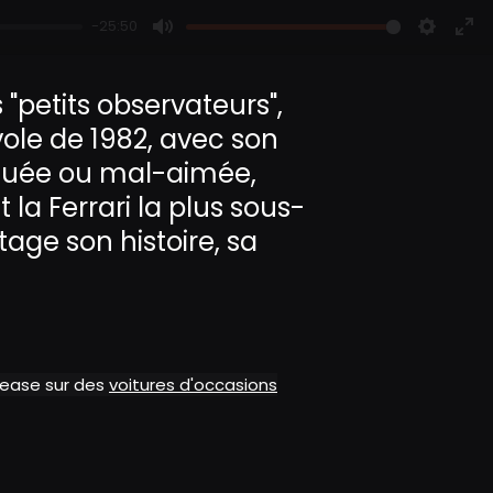
-25:50
M
S
E
u
e
n
s "petits observateurs",
t
t
t
vole de 1982, avec son
e
t
e
i
r
tiquée ou mal-aimée,
n
f
 la Ferrari la plus sous-
g
u
ge son histoire, sa
s
l
l
s
c
r
e
alease sur des
voitures d'occasions
e
n