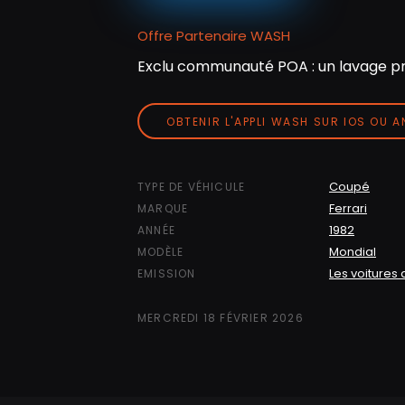
Offre Partenaire WASH
Exclu communauté POA : un lavage pr
OBTENIR L'APPLI WASH SUR IOS OU 
Coupé
TYPE DE VÉHICULE
Ferrari
MARQUE
1982
ANNÉE
Mondial
MODÈLE
Les voitures 
EMISSION
MERCREDI 18 FÉVRIER 2026