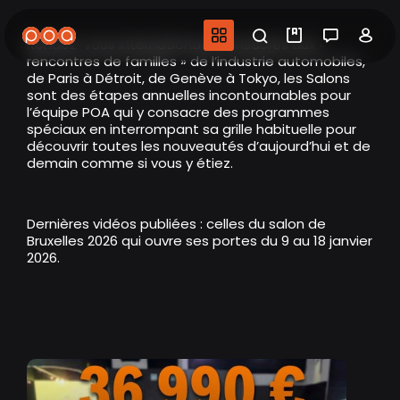
Aller
au
Navigation princip
Recherche
Mes vidéo
Salon 
Co
Rendez-vous internationaux consacrés aux «
contenu
rencontres de familles » de l’industrie automobiles,
principal
de Paris à Détroit, de Genève à Tokyo, les Salons
sont des étapes annuelles incontournables pour
l’équipe POA qui y consacre des programmes
spéciaux en interrompant sa grille habituelle pour
découvrir toutes les nouveautés d’aujourd’hui et de
demain comme si vous y étiez.
Dernières vidéos publiées : celles du salon de
Bruxelles 2026 qui ouvre ses portes du 9 au 18 janvier
2026.