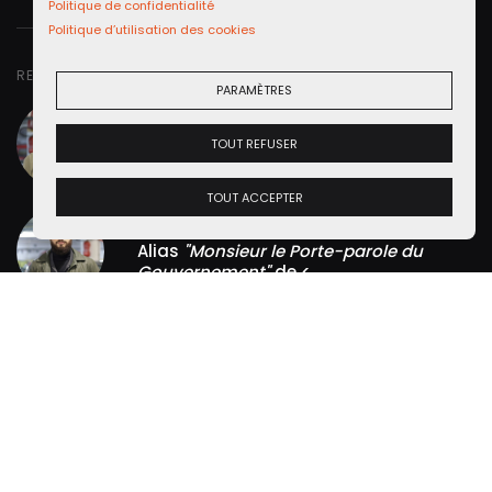
Politique de confidentialité
Politique d’utilisation des cookies
RETROUVER DANS CETTE VIDÉO
PARAMÈTRES
Renaud Roubaudi
Petites Observations
Automobiles - Président
TOUT REFUSER
Alias
"Monsieur le Président"
de
POA
.
Lire la suite
TOUT ACCEPTER
Julien Rosburger
Petites Observations
Automobiles - Porte Parole
Alias
"Monsieur le Porte-parole du
Gouvernement"
de
<
Lire la suite