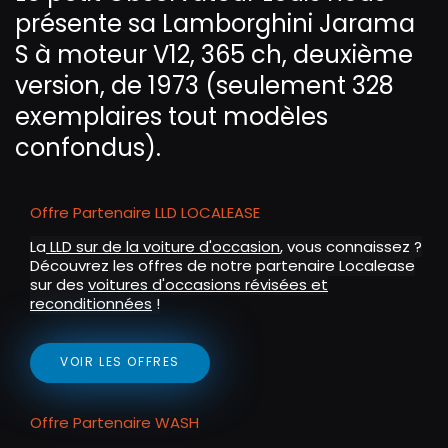
présente sa Lamborghini Jarama
n
f
g
u
S à moteur V12, 365 ch, deuxième
s
l
version, de 1973 (seulement 328
l
exemplaires tout modèles
s
confondus).
c
r
e
Offre Partenaire LLD LOCALEASE
e
La
LLD sur de la voiture d'occasion
, vous connaissez ?
n
Découvrez les offres de notre partenaire Localease
sur des
voitures d'occasions révisées et
reconditionnées
!
VOIR LES OFFRES
Offre Partenaire WASH