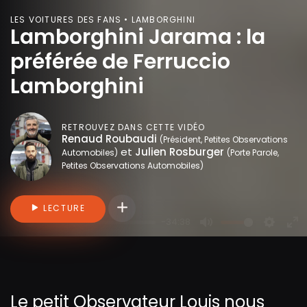
LES VOITURES DES FANS • LAMBORGHINI
Lamborghini Jarama : la
préférée de Ferruccio
Lamborghini
RETROUVEZ DANS CETTE VIDÉO
Renaud Roubaudi
(Président, Petites Observations
et
Julien Rosburger
Automobiles)
(Porte Parole,
Petites Observations Automobiles)
Connectez-vous pour ajouter des vidéo
LECTURE
-34:38
P
M
S
E
l
u
e
n
a
t
t
t
y
e
t
e
Le petit Observateur Louis nous
i
r