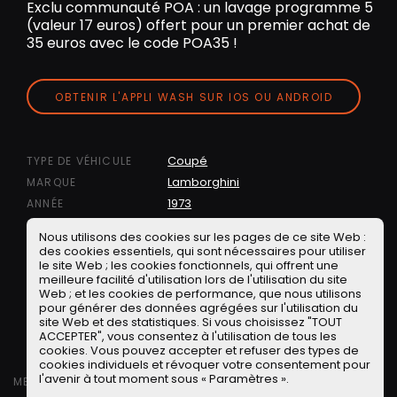
Exclu communauté POA : un lavage programme 5
(valeur 17 euros) offert pour un premier achat de
35 euros avec le code POA35 !
OBTENIR L'APPLI WASH SUR IOS OU ANDROID
Coupé
TYPE DE VÉHICULE
Lamborghini
MARQUE
1973
ANNÉE
Jarama
MODÈLE
Nous utilisons des cookies sur les pages de ce site Web :
Les voitures des fans
EMISSION
des cookies essentiels, qui sont nécessaires pour utiliser
,
le site Web ; les cookies fonctionnels, qui offrent une
Les Anciennes
Italie
TAGS
meilleure facilité d'utilisation lors de l'utilisation du site
PARTAGER
Web ; et les cookies de performance, que nous utilisons
pour générer des données agrégées sur l'utilisation du
Facebook
Twitter
LinkedIN
Facebook Messeng
WhatsApp
Short link
site Web et des statistiques. Si vous choisissez "TOUT
ACCEPTER", vous consentez à l'utilisation de tous les
cookies. Vous pouvez accepter et refuser des types de
cookies individuels et révoquer votre consentement pour
l'avenir à tout moment sous « Paramètres ».
MERCREDI 11 SEPTEMBRE 2024