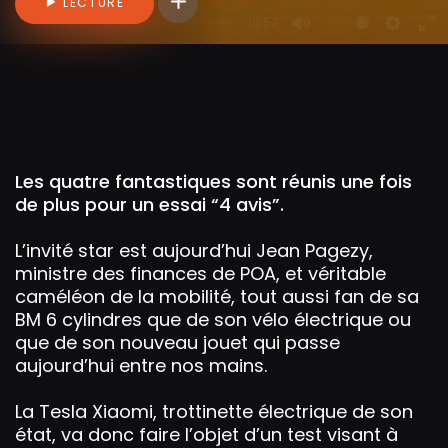
Connectez-vous pour ajouter des vidéo
LECTURE
-19:57
P
M
S
E
l
u
e
n
a
t
t
t
y
e
t
e
i
r
n
f
Les quatre fantastiques sont réunis une fois
g
u
de plus pour un essai “4 avis”.
s
l
l
L’invité star est aujourd’hui Jean Pagezy,
s
ministre des finances de POA, et véritable
caméléon de la mobilité, tout aussi fan de sa
c
BM 6 cylindres que de son vélo électrique ou
r
que de son nouveau jouet qui passe
e
aujourd’hui entre nos mains.
e
n
La Tesla Xiaomi, trottinette électrique de son
état, va donc faire l’objet d’un test visant à