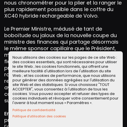
nous chronométrer pour la plier et la ranger le
plus rapidement possible dans le coffre du
XC40 hybride rechargeable de Volvo.
Le Premier Ministre, médusé de tant de
boboïtude ou jaloux de la nouvelle coupe du
ministre des finances qui partage désormais
le même sponsor capillaire que le Président,
manque de se faire une jante sur un pot à
Nous utilisons des cookies sur les pages de ce site Web :
fleur que la “bird view” n’indiquait pas
des cookies essentiels, qui sont nécessaires pour utiliser
le site Web ; les cookies fonctionnels, qui offrent une
précisément après s’être fait klaxonner. Mais
meilleure facilité d'utilisation lors de l'utilisation du site
rassurez vous chers petits observateurs, nous
Web ; et les cookies de performance, que nous utilisons
restons des bagnolards avant tout et après
pour générer des données agrégées sur l'utilisation du
site Web et des statistiques. Si vous choisissez "TOUT
avoir réussi ce challenge passionnant, nous
ACCEPTER", vous consentez à l'utilisation de tous les
consentons à finalement revenir sur notre
cookies. Vous pouvez accepter et refuser des types de
cookies individuels et révoquer votre consentement pour
sujet du jour, à savoir le SUV de Volvo.
l'avenir à tout moment sous « Paramètres ».
Politique de confidentialité
En route pour notre route de test,
les
Politique d’utilisation des cookies
premières critiques concernant le confort à
l’arrière ne tardent pas. Elles émanent du