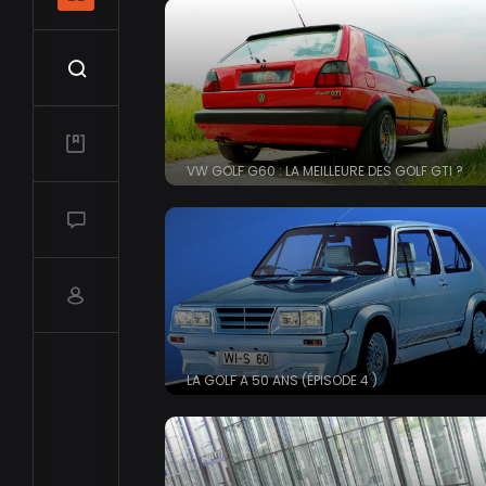
Recherche
Mes vidéos
VW GOLF G60 : LA MEILLEURE DES GOLF GTI ?
Salon de discussions
Compte utilisateur
LA GOLF A 50 ANS (ÉPISODE 4 )