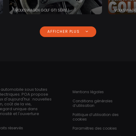
VOLKSWAGEN GOLF GTI SÉRIE 1
VOLKSWAGE
AFFICHER PLUS
Pied de page
n automobile sous toutes
Mentions légales
électriques. POA propose
 d'aujourd'hui : nouvelles
Conditions générales
 coût de la vie,
d’utilisation
regard unique dans
iosité et l'ouverture
Politique d’utilisation des
cookies
oits réservés
Paramètres des cookies