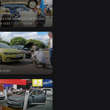
 SAVOIR AVANT D'ACHETER UNE
 GOLF 7 D'OCCASION !
N GOLF