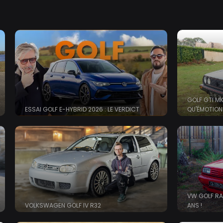
Aller
au
contenu
principal
GOLF GTI MK
ESSAI GOLF E-HYBRID 2026 : LE VERDICT
QU'ÉMOTION
VW GOLF RAL
VOLKSWAGEN GOLF IV R32
ANS !
ries