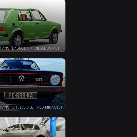
 ANS (ÉPISODE 5 ) : DIESELISSIME !
 ANS : GTI, LES 3 LETTRES MIRACLE !