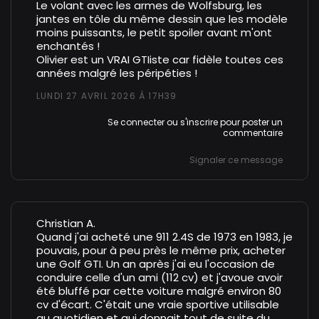
Le volant avec les armes de Wolfsburg, les
jantes en tôle du même dessin que les modèle
moins puissants, le petit spoiler avant m'ont
enchantés !
Olivier est un VRAI GTIiste car fidèle toutes ces
années malgré les péripéties !
LUNDI 27 AVRIL 2026 À 17H39
Se connecter
ou
s'inscrire
pour poster un
commentaire
Signaler ce message
Christian A.
Quand j'ai acheté une 911 2.4S de 1973 en 1983, je
pouvais, pour à peu près le même prix, acheter
une Golf GTI. Un an après j'ai eu l'occasion de
conduire celle d'un ami (112 cv) et j'avoue avoir
été bluffé par cette voiture malgré environ 80
cv d'écart. C'était une vraie sportive utilisable
au quotidien et qui donnait tout de suite du