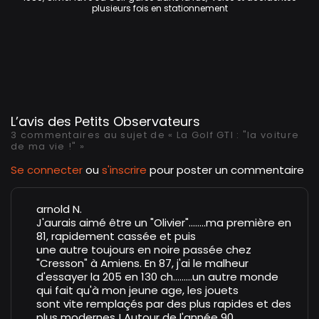
plusieurs fois en stationnement
L’avis des Petits Observateurs
3 commentaires au sujet de « La Golf GTI : "la voiture
de ma vie !" »
Se connecter
ou
s'inscrire
pour poster un commentaire
arnold N.
J'aurais aimé être un "Olivier"
........ma
première en
81, rapidement cassée et puis
une autre toujours en noire passée chez
"Cresson" à Amiens. En 87, j'ai le malheur
d'essayer la 205 en 130
ch.........un
autre monde
qui fait qu'à mon jeune age, les jouets
sont vite remplaçés par des plus rapides et des
plus modernes ! Autour de l'année 90,