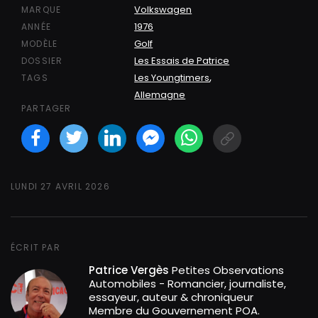
Volkswagen
MARQUE
1976
ANNÉE
Golf
MODÈLE
Les Essais de Patrice
DOSSIER
,
Les Youngtimers
TAGS
Allemagne
PARTAGER
Facebook
Twitter
LinkedIN
Facebook Messeng
WhatsApp
Short link
LUNDI 27 AVRIL 2026
ÉCRIT PAR
Patrice Vergès
Petites Observations
Automobiles - Romancier, journaliste,
essayeur, auteur & chroniqueur
Membre du Gouvernement POA.