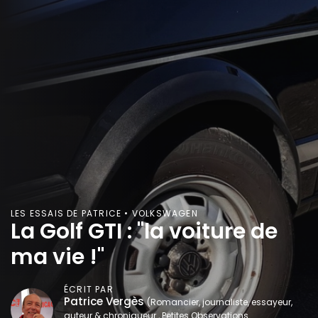
LES ESSAIS DE PATRICE • VOLKSWAGEN
La Golf GTI : "la voiture de
ma vie !"
ÉCRIT PAR
Patrice Vergès
(Romancier, journaliste, essayeur,
auteur & chroniqueur , Petites Observations