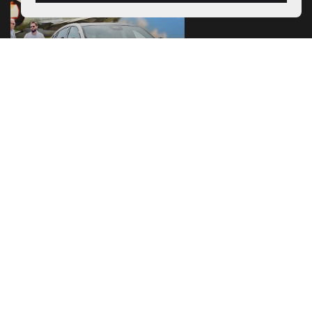
RENAULT RAFALE : DIGNE DE SON NOM ?
MITSUBISHI ECLIPSE CROSS PHEV