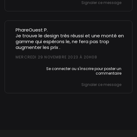
Signaler ce message
PhareOuest P.
Je trouve le design très réussi et une monté en
gamme qui espérons le, ne fera pas trop
augmenter les prix .
MERCREDI 29 NOVEMBRE 2023 À 20H08
Se connecter
ou
s'inscrire
pour poster un
commentaire
Signaler ce message