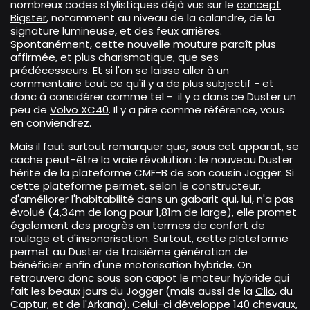
nombreux codes stylistiques déjà vus sur le
concept
Bigster
, notamment au niveau de la calandre, de la
signature lumineuse, et des feux arrières.
Spontanément, cette nouvelle mouture paraît plus
affirmée, et plus charismatique, que ses
prédécesseurs. Et si l'on se laisse aller à un
commentaire tout ce qu'il y a de plus subjectif - et
donc à considérer comme tel - il y a dans ce Duster un
peu de
Volvo XC40
. Il y a pire comme référence, vous
en conviendrez.
Mais il faut surtout remarquer que, sous cet apparat, se
cache peut-être la vraie révolution : le nouveau Duster
hérite de la plateforme CMF-B de son cousin Jogger. Si
cette plateforme permet, selon le constructeur,
d'améliorer l'habitabilité dans un gabarit qui, lui, n'a pas
évolué (4,34m de long pour 1,81m de large), elle promet
également des progrès en termes de confort de
roulage et d'insonorisation. Surtout, cette plateforme
permet au Duster de troisième génération de
bénéficier enfin d'une motorisation hybride. On
retrouvera donc sous son capot le moteur hybride qui
fait les beaux jours du Jogger (mais aussi de la
Clio
, du
Captur, et de l'
Arkana
). Celui-ci développe 140 chevaux,