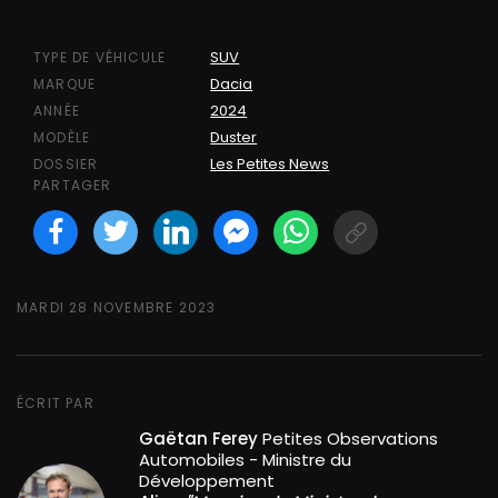
SUV
TYPE DE VÉHICULE
Dacia
MARQUE
2024
ANNÉE
Duster
MODÈLE
Les Petites News
DOSSIER
PARTAGER
Facebook
Twitter
LinkedIN
Facebook Messeng
WhatsApp
Short link
MARDI 28 NOVEMBRE 2023
ÉCRIT PAR
Gaëtan Ferey
Petites Observations
Automobiles - Ministre du
Développement