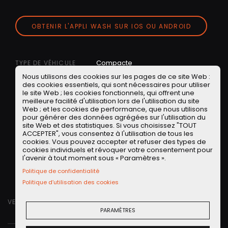
OBTENIR L'APPLI WASH SUR IOS OU ANDROID
Compacte
TYPE DE VÉHICULE
BMW
MARQUE
Nous utilisons des cookies sur les pages de ce site Web :
des cookies essentiels, qui sont nécessaires pour utiliser
2024
ANNÉE
le site Web ; les cookies fonctionnels, qui offrent une
Serie 1
MODÈLE
meilleure facilité d'utilisation lors de l'utilisation du site
Web ; et les cookies de performance, que nous utilisons
Nouveautés
EMISSION
pour générer des données agrégées sur l'utilisation du
,
Les Modernes
TAGS
site Web et des statistiques. Si vous choisissez "TOUT
ACCEPTER", vous consentez à l'utilisation de tous les
Allemagne
cookies. Vous pouvez accepter et refuser des types de
PARTAGER
cookies individuels et révoquer votre consentement pour
l'avenir à tout moment sous « Paramètres ».
Facebook
Twitter
LinkedIN
Facebook Messeng
WhatsApp
Short link
Politique de confidentialité
Politique d’utilisation des cookies
VENDREDI 19 JUILLET 2024
PARAMÈTRES