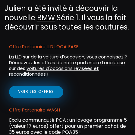
y
e
t
e
Julien a été invité à découvrir la
i
r
nouvelle
BMW
Série 1. Il vous la fait
n
f
g
u
découvrir sous toutes les coutures.
s
l
l
Offre Partenaire LLD LOCALEASE
s
c
La
LLD sur de la voiture d'occasion
, vous connaissez ?
Découvrez les offres de notre partenaire Localease
r
sur des
voitures d'occasions révisées et
e
reconditionnées
!
e
n
VOIR LES OFFRES
Offre Partenaire WASH
Exclu communauté POA : un lavage programme 5
(valeur 17 euros) offert pour un premier achat de
35 euros avec le code POA35 !