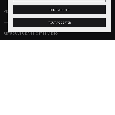
TOUT REFUSER
VENDREDI 1 MARS 2024
TOUT ACCEPTER
RETROUVER DANS CETTE VIDÉO
Julien Rosburger
Petites Observations
Automobiles - Porte Parole
Alias
"Monsieur le Porte-parole du
Gouvernement"
de
<
Lire la suite
Renaud Roubaudi
Petites Observations
Automobiles - Président
Alias
"Monsieur le Président"
de
POA
.
Lire la suite