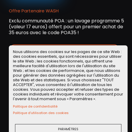
Offre Partenaire WASH
Exclu communauté POA : un lavage programme 5
(valeur 17 euros) offert pour un premier achat de
35 euros avec le code POA35 !
OBTENIR L'APPLI WASH SUR IOS OU ANDROID
Nous utilisons des cookies sur les pages de ce site Web :
des cookies essentiels, qui sont nécessaires pour utiliser
le site Web ; les cookies fonctionnels, qui offrent une
meilleure facilité d'utilisation lors de l'utilisation du site
Web ; et les cookies de performance, que nous utilisons
Compacte
TYPE DE VÉHICULE
pour générer des données agrégées sur l'utilisation du
Volvo
MARQUE
site Web et des statistiques. Si vous choisissez "TOUT
ACCEPTER", vous consentez à l'utilisation de tous les
2024
ANNÉE
cookies. Vous pouvez accepter et refuser des types de
EX30
MODÈLE
cookies individuels et révoquer votre consentement pour
l'avenir à tout moment sous « Paramètres ».
Essais auto
EMISSION
,
Politique de confidentialité
Les Modernes
Suède
TAGS
PARTAGER
Politique d’utilisation des cookies
Facebook
Twitter
LinkedIN
Facebook Messeng
WhatsApp
Short link
PARAMÈTRES