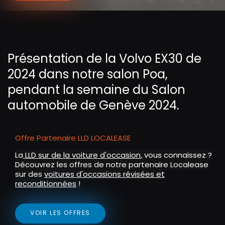
P
M
S
E
l
u
e
n
a
t
t
t
y
e
t
e
Présentation de la Volvo EX30 de
i
r
2024 dans notre salon Poa,
n
f
g
u
pendant la semaine du Salon
s
l
automobile de Genève 2024.
l
s
c
Offre Partenaire LLD LOCALEASE
r
La
LLD sur de la voiture d'occasion
, vous connaissez ?
e
Découvrez les offres de notre partenaire Localease
sur des
voitures d'occasions révisées et
e
reconditionnées
!
n
VOIR LES OFFRES