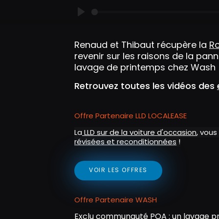
P
l
Renaud et Thibaut récupère la
Ro
a
revenir sur les raisons de la pan
y
lavage de printemps chez Wash (
Retrouvez toutes les vidéos des
Offre Partenaire LLD LOCALEASE
La
LLD sur de la voiture d'occasion
, vous
révisées et reconditionnées
!
VOIR LES OFFRES
Offre Partenaire WASH
Exclu communauté POA : un lavage pr