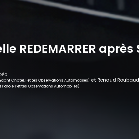
elle REDEMARRER après 
DÉO
et
Renaud Roubaud
nt Chatel, Petites Observations Automobiles)
e Parole, Petites Observations Automobiles)
r ajouter des vidéos à vos favoris.