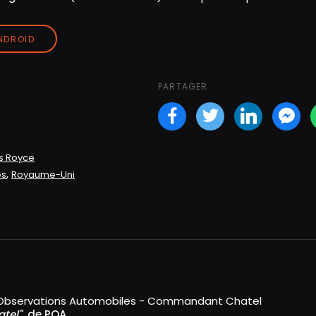
ANDROID
PARTAGER
Facebook
Twitter
LinkedI
Fa
ls Royce
,
es
Royaume-Uni
Observations Automobiles - Commandant Chatel
atel"
de POA.