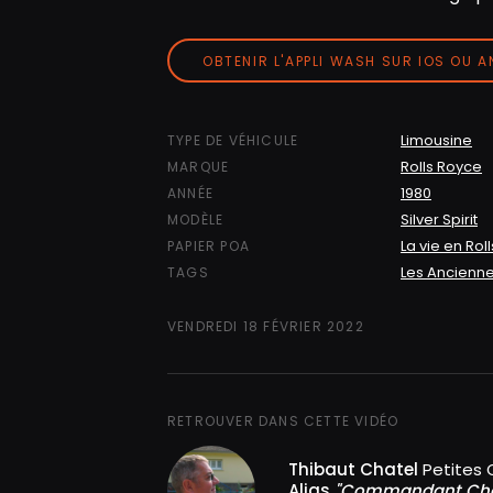
OBTENIR L'APPLI WASH SUR IOS OU 
Limousine
TYPE DE VÉHICULE
Rolls Royce
MARQUE
1980
ANNÉE
Silver Spirit
MODÈLE
La vie en Rol
PAPIER POA
Les Ancienn
TAGS
VENDREDI 18 FÉVRIER 2022
RETROUVER DANS CETTE VIDÉO
Thibaut Chatel
Petites 
Alias
"Commandant Ch