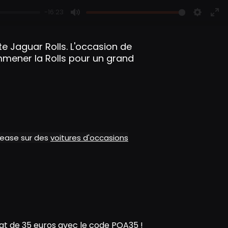
-16:23
M
S
E
u
e
n
te Jaguar Rolls. L'occasion de
t
t
t
mener la Rolls pour un grand
e
t
e
i
r
n
f
g
u
s
l
l
alease sur des
voitures d'occasions
s
c
r
e
e
n
t de 35 euros avec le code POA35 !