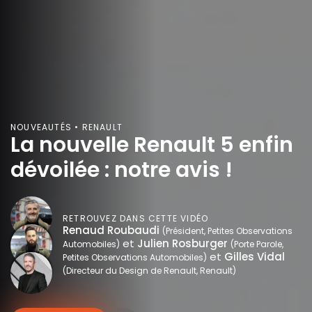
NOUVEAUTÉS • RENAULT
La nouvelle Renault 5 enfin
dévoilée : notre avis !
RETROUVEZ DANS CETTE VIDÉO
Renaud Roubaudi
(Président, Petites Observations
et
Julien Rosburger
Automobiles)
(Porte Parole,
et
Gilles Vidal
Petites Observations Automobiles)
(Directeur du Design de Renault, Renault)