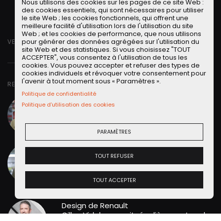
Nous utilisons des cookies sur les pages de ce site Web :
Facebook
Twitter
LinkedIN
Facebook Messeng
WhatsApp
Short link
des cookies essentiels, qui sont nécessaires pour utiliser
le site Web ; les cookies fonctionnels, qui offrent une
meilleure facilité d'utilisation lors de l'utilisation du site
Web ; et les cookies de performance, que nous utilisons
pour générer des données agrégées sur l'utilisation du
VENDREDI 8 MARS 2024
site Web et des statistiques. Si vous choisissez "TOUT
ACCEPTER", vous consentez à l'utilisation de tous les
cookies. Vous pouvez accepter et refuser des types de
cookies individuels et révoquer votre consentement pour
l'avenir à tout moment sous « Paramètres ».
RETROUVER DANS CETTE VIDÉO
Politique de confidentialité
Renaud Roubaudi
Petites Observations
Politique d’utilisation des cookies
Automobiles - Président
Alias
"Monsieur le Président"
de
POA
.
Lire la suite
PARAMÈTRES
Julien Rosburger
Petites Observations
Automobiles - Porte Parole
TOUT REFUSER
Alias
"Monsieur le Porte-parole du
Gouvernement"
de
<
TOUT ACCEPTER
Lire la suite
Gilles Vidal
Renault - Directeur du
Design de Renault
Gilles Vidal apparait régulièrement sur la