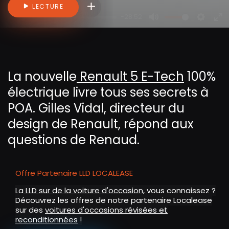
Connectez-vous pour ajouter des vidéo
LECTURE
-28:52
P
M
S
E
l
u
e
n
a
t
t
t
y
e
t
e
La nouvelle
Renault 5 E-Tech
100%
i
r
électrique livre tous ses secrets à
n
f
g
u
POA. Gilles Vidal, directeur du
s
l
design de Renault, répond aux
l
questions de Renaud.
s
c
r
Offre Partenaire LLD LOCALEASE
e
La
LLD sur de la voiture d'occasion
, vous connaissez ?
e
Découvrez les offres de notre partenaire Localease
n
sur des
voitures d'occasions révisées et
reconditionnées
!