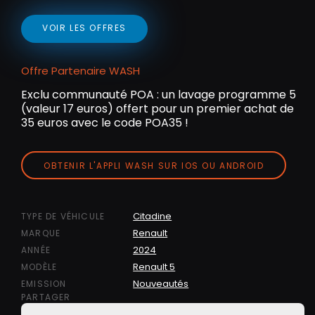
VOIR LES OFFRES
Offre Partenaire WASH
Exclu communauté POA : un lavage programme 5
(valeur 17 euros) offert pour un premier achat de
35 euros avec le code POA35 !
OBTENIR L'APPLI WASH SUR IOS OU ANDROID
Citadine
TYPE DE VÉHICULE
Renault
MARQUE
2024
ANNÉE
Renault 5
MODÈLE
Nouveautés
EMISSION
PARTAGER