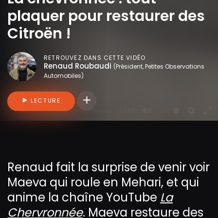
plaquer pour restaurer des
Citroën !
RETROUVEZ DANS CETTE VIDÉO
Renaud Roubaudi
(Président, Petites Observations
Automobiles)
Connectez-vous pour ajouter des vidéo
LECTURE
-27:06
P
M
S
E
l
u
e
n
a
t
t
t
y
e
t
e
Renaud fait la surprise de venir voir
i
r
Maeva qui roule en Mehari, et qui
n
f
g
u
anime la chaîne YouTube
La
s
l
Chervronnée
. Maeva restaure des