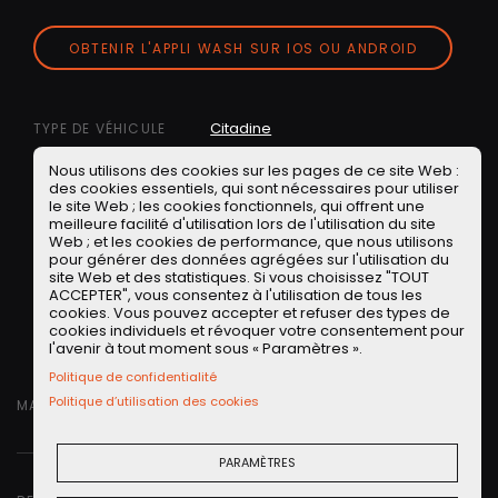
OBTENIR L'APPLI WASH SUR IOS OU ANDROID
Citadine
TYPE DE VÉHICULE
Citroën
MARQUE
Nous utilisons des cookies sur les pages de ce site Web :
Méhari
MODÈLE
des cookies essentiels, qui sont nécessaires pour utiliser
le site Web ; les cookies fonctionnels, qui offrent une
Industrie, artisanat, et
EMISSION
meilleure facilité d'utilisation lors de l'utilisation du site
mobilité
Web ; et les cookies de performance, que nous utilisons
pour générer des données agrégées sur l'utilisation du
,
Les Anciennes
France
TAGS
site Web et des statistiques. Si vous choisissez "TOUT
PARTAGER
ACCEPTER", vous consentez à l'utilisation de tous les
cookies. Vous pouvez accepter et refuser des types de
Facebook
Twitter
LinkedIN
Facebook Messeng
WhatsApp
Short link
cookies individuels et révoquer votre consentement pour
l'avenir à tout moment sous « Paramètres ».
Politique de confidentialité
Politique d’utilisation des cookies
MARDI 24 SEPTEMBRE 2024
PARAMÈTRES