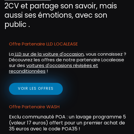
l
2CV et partage son savoir, mais
s
aussi ses émotions, avec son
c
public .
r
e
e
Offre Partenaire LLD LOCALEASE
n
La
LLD sur de la voiture d'occasion
, vous connaissez ?
Découvrez les offres de notre partenaire Localease
sur des
voitures d'occasions révisées et
reconditionnées
!
VOIR LES OFFRES
Offre Partenaire WASH
Exclu communauté POA : un lavage programme 5
(valeur 17 euros) offert pour un premier achat de
35 euros avec le code POA35 !