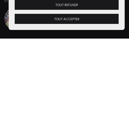
RETROUVER DANS CETTE VIDÉO
TOUT REFUSER
Renaud Roubaudi
Petites Observations
Automobiles - Président
TOUT ACCEPTER
Alias
"Monsieur le Président"
de
POA
.
Lire la suite
L’avis des Petits Observateurs
7 commentaires au sujet de « La chevronnée : tout
plaquer pour restaurer des Citroën ! »
Se connecter
ou
s'inscrire
pour poster un commentaire
PhareOuest P.
Merci à cette jeune femme pour sa fraicheur,
son énergie, sa simplicité et son amour des