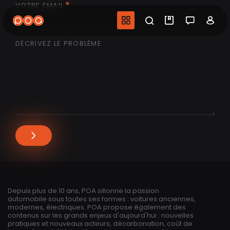
VOTRE EMAIL
Aller
au
Navigation princip
Recherche
Mes vidéo
Salon 
Co
contenu
principal
DÉCRIVEZ LE PROBLÈME
Depuis plus de 10 ans, POA sillonne la passion
automobile sous toutes ses formes : voitures anciennes,
modernes, électriques. POA propose également des
contenus sur les grands enjeux d'aujourd'hui : nouvelles
pratiques et nouveaux acteurs, décarbonation, coût de