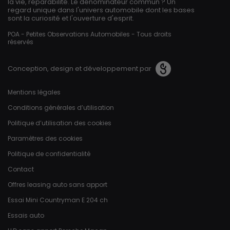
la vie, réparabilité. Le dénominateur commun ? Un
regard unique dans l'univers automobile dont les bases
sont la curiosité et l'ouverture d'esprit.
POA - Petites Observations Automobiles - Tous droits
réservés
Conception, design et développement par
Pied de page
Mentions légales
Conditions générales d’utilisation
Politique d’utilisation des cookies
Paramètres des cookies
Politique de confidentialité
Contact
Offres leasing auto sans apport
Essai Mini Countryman E 204 ch
Essais auto