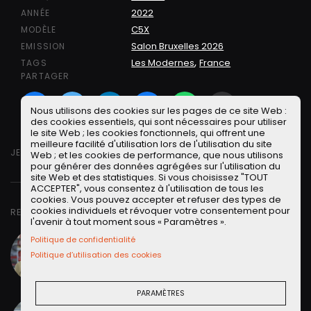
2022
ANNÉE
C5X
MODÈLE
Salon Bruxelles 2026
EMISSION
,
Les Modernes
France
TAGS
PARTAGER
Facebook
Twitter
LinkedIN
Facebook Messeng
WhatsApp
Short link
Nous utilisons des cookies sur les pages de ce site Web :
des cookies essentiels, qui sont nécessaires pour utiliser
le site Web ; les cookies fonctionnels, qui offrent une
meilleure facilité d'utilisation lors de l'utilisation du site
JEUDI 20 OCTOBRE 2022
Web ; et les cookies de performance, que nous utilisons
pour générer des données agrégées sur l'utilisation du
site Web et des statistiques. Si vous choisissez "TOUT
ACCEPTER", vous consentez à l'utilisation de tous les
cookies. Vous pouvez accepter et refuser des types de
cookies individuels et révoquer votre consentement pour
RETROUVER DANS CETTE VIDÉO
l'avenir à tout moment sous « Paramètres ».
Renaud Roubaudi
Petites Observations
Politique de confidentialité
Automobiles - Président
Politique d’utilisation des cookies
Alias
"Monsieur le Président"
de
POA
.
Lire la suite
PARAMÈTRES
Julien Rosburger
Petites Observations
Automobiles - Porte Parole