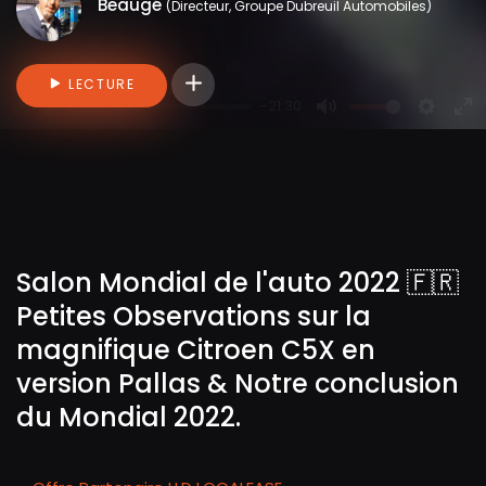
Beaugé
(Directeur, Groupe Dubreuil Automobiles)
Connectez-vous pour ajouter des vidéo
LECTURE
-21:30
P
M
S
E
l
u
e
n
a
t
t
t
y
e
t
e
i
r
n
f
Salon Mondial de l'auto 2022 🇫🇷
g
u
Petites Observations sur la
s
l
magnifique Citroen C5X en
l
s
version Pallas & Notre conclusion
c
du Mondial 2022.
r
e
e