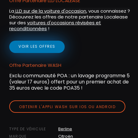
Offre Partenaire LLD LOCALEASE
n
La
LLD sur de la voiture d'occasion
, vous connaissez ?
Découvrez les offres de notre partenaire Localease
sur des
voitures d'occasions révisées et
reconditionnées
!
VOIR LES OFFRES
Offre Partenaire WASH
Exclu communauté POA : un lavage programme 5
(valeur 17 euros) offert pour un premier achat de
35 euros avec le code POA35 !
OBTENIR L'APPLI WASH SUR IOS OU ANDROID
Berline
TYPE DE VÉHICULE
Citroën
MARQUE