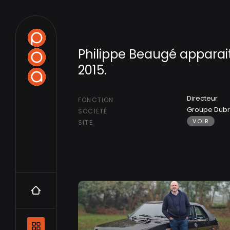
Philippe Beaugé appara
2015.
Directeur
FONCTION
Groupe Dubr
SOCIÉTÉ
VOIR
SITE
Accueil
Navigation principale et les catégo