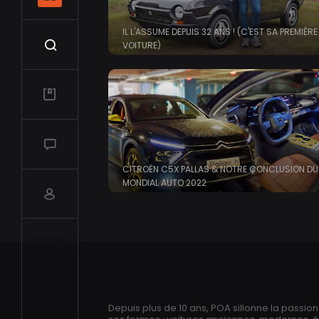
IL L'ASSUME DEPUIS 32 ANS ! (C'EST SA PREMIÈRE
Recherche
VOITURE)
Mes vidéos
Salon de discussions
CITROËN C5X PALLAS & NOTRE CONCLUSION DU
MONDIAL AUTO 2022
Compte utilisateur
Depuis plus de 10 ans, POA sillonne la passio