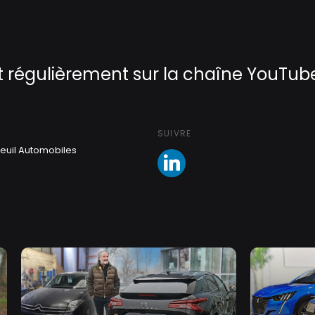
Aller
au
contenu
principal
it régulièrement sur la chaîne YouT
SUIVRE
euil Automobiles
LinkedIN
ries