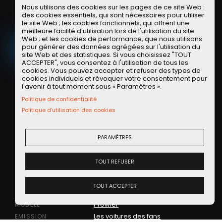
Découvrez les offres de notre partenaire Localease
Nous utilisons des cookies sur les pages de ce site Web :
sur des
voitures d'occasions révisées et
des cookies essentiels, qui sont nécessaires pour utiliser
reconditionnées
!
le site Web ; les cookies fonctionnels, qui offrent une
meilleure facilité d'utilisation lors de l'utilisation du site
Web ; et les cookies de performance, que nous utilisons
pour générer des données agrégées sur l'utilisation du
VOIR LES OFFRES
site Web et des statistiques. Si vous choisissez "TOUT
ACCEPTER", vous consentez à l'utilisation de tous les
cookies. Vous pouvez accepter et refuser des types de
Offre Partenaire WASH
cookies individuels et révoquer votre consentement pour
l'avenir à tout moment sous « Paramètres ».
Exclu communauté POA : un lavage programme 5
Politique de confidentialité
(valeur 17 euros) offert pour un premier achat de
Politique d’utilisation des cookies
35 euros avec le code POA35 !
PARAMÈTRES
OBTENIR L'APPLI WASH SUR IOS OU ANDROID
TOUT REFUSER
Cabriolet
TYPE DE VÉHICULE
TOUT ACCEPTER
Chrysler
MARQUE
Prowler
MODÈLE
Les voitures des fans
EMISSION