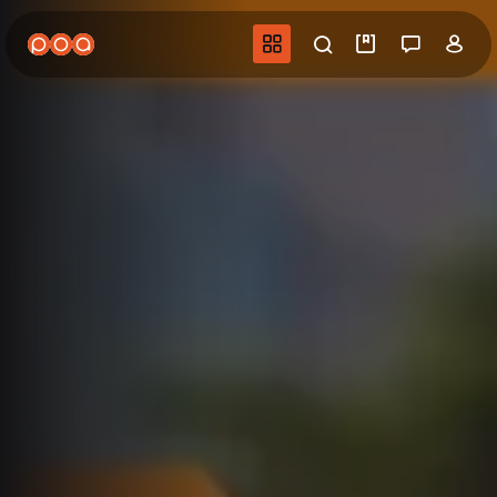
Aller
au
Navigation princip
Recherche
Mes vidéo
Salon 
Co
contenu
principal