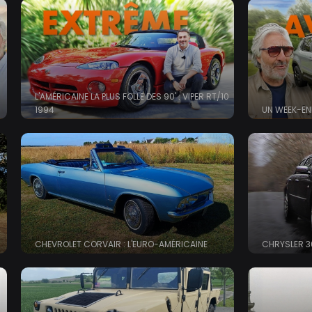
L'AMÉRICAINE LA PLUS FOLLE DES 90' : VIPER RT/10
1994
UN WEEK-EN
CHEVROLET CORVAIR : L'EURO-AMÉRICAINE
CHRYSLER 3