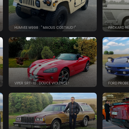
HUMVEE M998 : " MAOUS COSTAUD !"
PACKARD R
VIPER SRT-10 : DOUCE VIOLENCE !
FORD PROBE