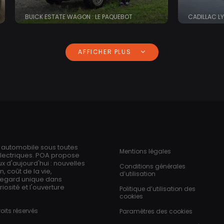
BUICK ESTATE WAGON : LE PAQUEBOT
CADILLAC L
AFFICHER PLUS
Pied de page
n automobile sous toutes
Mentions légales
électriques. POA propose
 d'aujourd'hui : nouvelles
Conditions générales
 coût de la vie,
d’utilisation
regard unique dans
iosité et l'ouverture
Politique d’utilisation des
cookies
oits réservés
Paramètres des cookies