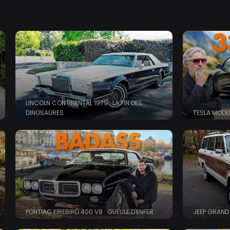
Aller
au
contenu
principal
LINCOLN CONTINENTAL 1979 : LA FIN DES
DINOSAURES
TESLA MODEL
PONTIAC FIREBIRD 400 V8 : GUEULE D'ENFER
JEEP GRAND
ries