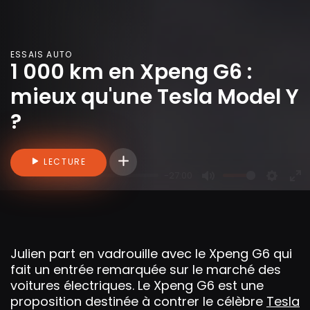
ESSAIS AUTO
1 000 km en Xpeng G6 :
mieux qu'une Tesla Model Y
?
Connectez-vous pour ajouter des vidéo
LECTURE
-27:00
P
M
S
E
l
u
e
n
a
t
t
t
y
e
t
e
Julien part en vadrouille avec le Xpeng G6 qui
i
r
fait un entrée remarquée sur le marché des
n
f
voitures électriques. Le Xpeng G6 est une
g
u
proposition destinée à contrer le célèbre
Tesla