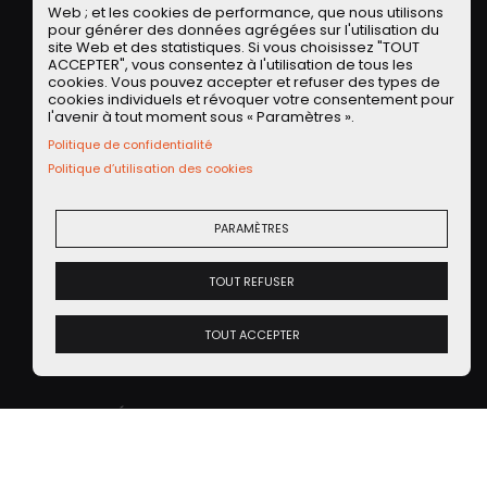
(valeur 17 euros) offert pour un premier achat de
Web ; et les cookies de performance, que nous utilisons
35 euros avec le code POA35 !
pour générer des données agrégées sur l'utilisation du
site Web et des statistiques. Si vous choisissez "TOUT
ACCEPTER", vous consentez à l'utilisation de tous les
cookies. Vous pouvez accepter et refuser des types de
OBTENIR L'APPLI WASH SUR IOS OU ANDROID
cookies individuels et révoquer votre consentement pour
l'avenir à tout moment sous « Paramètres ».
Politique de confidentialité
SUV
Politique d’utilisation des cookies
TYPE DE VÉHICULE
2025
ANNÉE
XPENG G6
MODÈLE
PARAMÈTRES
Essais auto
EMISSION
,
Les Modernes
Chine
TAGS
TOUT REFUSER
PARTAGER
Facebook
Twitter
LinkedIN
Facebook Messeng
WhatsApp
Short link
TOUT ACCEPTER
VENDREDI 21 FÉVRIER 2025