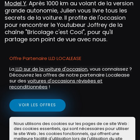
s
l
Model Y
. Après 1000 km au volant de la version
l
grande autonomie, Julien vous livre tous les
s
secrets de la voiture. Il profite de l'occasion
pour rencontrer le Youtubeur Joffrey de la
c
chaîne "Bricolage c'est Cool", pour qu'il
r
partage son point de vue avec nous.
e
e
n
Offre Partenaire LLD LOCALEASE
La
LLD sur de la voiture d'occasion
, vous connaissez ?
Découvrez les offres de notre partenaire Localease
sur des
voitures d'occasions révisées et
reconditionnées
!
VOIR LES OFFRES
Offre Partenaire WASH
Nous utilisons des cookies sur les pages de ce site Web :
des cookies essentiels, qui sont nécessaires pour utiliser
le site Web ; les cookies fonctionnels, qui offrent une
Exclu communauté POA : un lavage programme 5
meilleure facilité d'utilisation lors de l'utilisation du site