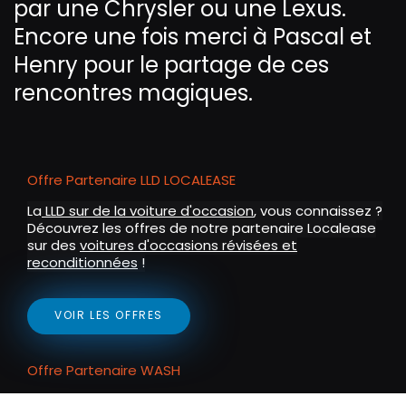
par une Chrysler ou une Lexus.
e
Encore une fois merci à Pascal et
n
Henry pour le partage de ces
rencontres magiques.
Offre Partenaire LLD LOCALEASE
La
LLD sur de la voiture d'occasion
, vous connaissez ?
Découvrez les offres de notre partenaire Localease
sur des
voitures d'occasions révisées et
reconditionnées
!
VOIR LES OFFRES
Offre Partenaire WASH
Exclu communauté POA : un lavage programme 5