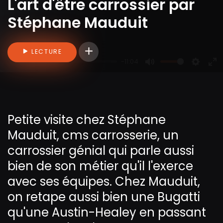
L'art d'être carrossier par
Stéphane Mauduit
Connectez-vous pour ajouter des vidéo
LECTURE
-11:04
P
M
S
E
l
u
e
n
a
t
t
t
y
e
t
e
Petite visite chez Stéphane
i
r
Mauduit,
cms carrosserie
, un
n
f
g
u
carrossier génial qui parle aussi
s
l
bien de son métier qu'il l'exerce
l
avec ses équipes. Chez Mauduit,
s
on retape aussi bien une Bugatti
c
qu'une Austin-Healey en passant
r
e