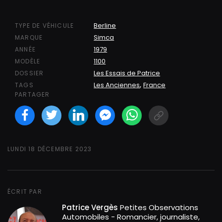
Berline
TYPE DE VÉHICULE
Simca
MARQUE
1979
ANNÉE
1100
MODÈLE
Les Essais de Patrice
DOSSIER
,
Les Anciennes
France
TAGS
PARTAGER
Facebook
Twitter
LinkedIN
Facebook Messeng
WhatsApp
Short link
LUNDI 18 DÉCEMBRE 2023
ÉCRIT PAR
Patrice Vergès
Petites Observations
Automobiles - Romancier, journaliste,