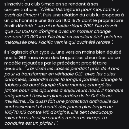
s'inscrivit au club Simca en se rendant à ses
concentrations. "
C'était Disneyland pour moi, tant il y
avait de Simca !
". Puis une relation du club lui proposa à
un prix honnête une Simca 1100 1979 dont le propriétaire
était décédé. "
Je l'ai achetée début 2001. Elle n'avait
que 103 000 km d'origine avec un moteur changé
avouant 30 000 km. Elle était en excellent état, peinture
métallisée bleu Pacific vernie qui avait été refaite ".
Il s''agissait d'un type LE, une version moins bien équipé
que la GLS mais avec des baguettes chromées de ce
modèle rajoutées par le précédent propriétaire
décédé.
" J'ai visité les casses pendant près de 4 ans
pour la transformer en véritable GLS avec les ouïes
chromées, calandre avec la longue portées, changé le
tableau de bord équipé d'une montre, changé les
jantes pour des ajourées à enjoliveurs noirs. Il manque
uniquement l'essuie-glace arrière de la GLS de ce
millésime. J'ai aussi fait une protection antirouille du
soubassement et monté des pneus plus larges de
165/70 X13 contre 145 d'origine. Elle tient beaucoup
mieux la route et se couche moins en virage. La
conduire est un plaisir ! ".