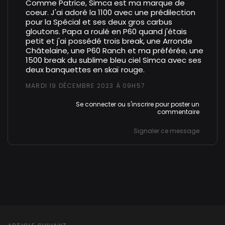
Comme Patrice, Simca est ma marque de
coeur. J'ai adoré la 1100 avec une prédilection
pour la Spécial et ses deux gros carbus
gloutons. Papa a roulé en P60 quand j'étais
petit et j'ai possédé trois break, une Arronde
Châtelaine, une P60 Ranch et ma préférée, une
1500 break du sublime bleu ciel Simca avec ses
deux banquettes en skaï rouge.
MARDI 19 DÉCEMBRE 2023 À 09H57
Se connecter
ou
s'inscrire
pour poster un
commentaire
Signaler ce message