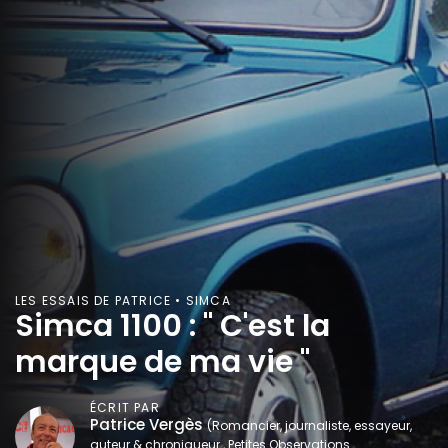
LES ESSAIS DE PATRICE • SIMCA
Simca 1100 : " C'est la
marque de ma vie "
ÉCRIT PAR
Patrice Vergès
(Romancier, journaliste, essayeur,
auteur & chroniqueur , Petites Observations