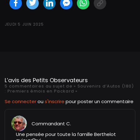
Facebook
Twitter
LinkedIN
Facebook Messeng
WhatsApp
Short link
JEUDI 5 JUIN 2025
L’avis des Petits Observateurs
5 commentaires au sujet de « Souvenirs d’Autos (180)
: Premiers émois en Packard »
Se connecter
ou
s'inscrire
pour poster un commentaire
Commandant C.
Une pensée pour toute la famille Berthelot