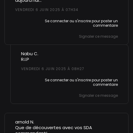
aujourd'hui...
VENDREDI 6 JUIN 2025 À 07H34
Se connecter
ou
s'inscrire
pour poster un
commentaire
Signaler ce message
En réponse à Commandant C
Nabu C.
R.I.P
VENDREDI 6 JUIN 2025 À 08H27
Se connecter
ou
s'inscrire
pour poster un
commentaire
Signaler ce message
arnold N.
Que de découvertes avec vos SDA