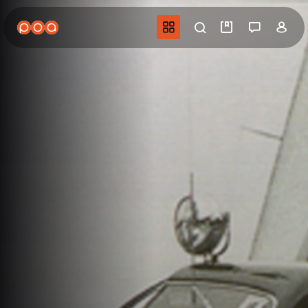
Aller
au
Navigation princip
Recherche
Mes vidéo
Salon 
Co
contenu
principal