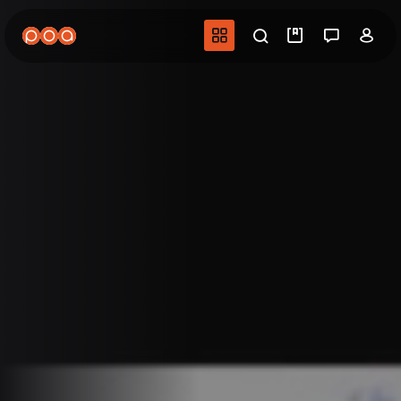
Aller
au
Navigation princip
Recherche
Mes vidéo
Salon 
Co
contenu
principal