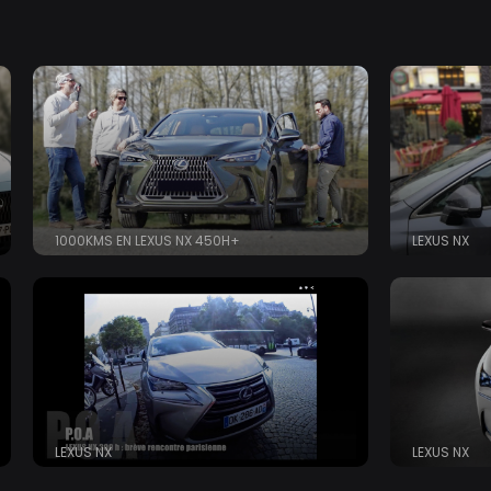
Aller
au
contenu
principal
1000KMS EN LEXUS NX 450H+
LEXUS NX
LEXUS NX
LEXUS NX
ries