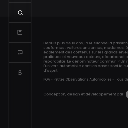
Recherche
Mes vidéos
Depuis plus de 10 ans, POA sillonne la passio
ses formes : voitures anciennes, modernes, 
Salon de discussions
également des contenus sur les grands enjeux
pratiques et nouveaux acteurs, décarbonation,
réparabilité. Le dénominateur commun ? Un 
l'univers automobile dont les bases sont la cur
d'esprit.
Compte utilisateur
POA - Petites Observations Automobiles - Tous dr
Conception, design et développement par