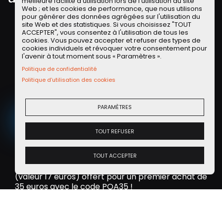
meilleure facilité d'utilisation lors de l'utilisation du site
n
Web ; et les cookies de performance, que nous utilisons
pour générer des données agrégées sur l'utilisation du
site Web et des statistiques. Si vous choisissez "TOUT
ACCEPTER", vous consentez à l'utilisation de tous les
cookies. Vous pouvez accepter et refuser des types de
Offre Partenaire LLD LOCALEASE
cookies individuels et révoquer votre consentement pour
l'avenir à tout moment sous « Paramètres ».
La
LLD sur de la voiture d'occasion
, vous connaissez ?
Politique de confidentialité
Découvrez les offres de notre partenaire Localease
Politique d’utilisation des cookies
sur des
voitures d'occasions révisées et
reconditionnées
!
PARAMÈTRES
VOIR LES OFFRES
TOUT REFUSER
Offre Partenaire WASH
TOUT ACCEPTER
Exclu communauté POA : un lavage programme 5
(valeur 17 euros) offert pour un premier achat de
35 euros avec le code POA35 !
OBTENIR L'APPLI WASH SUR IOS OU ANDROID