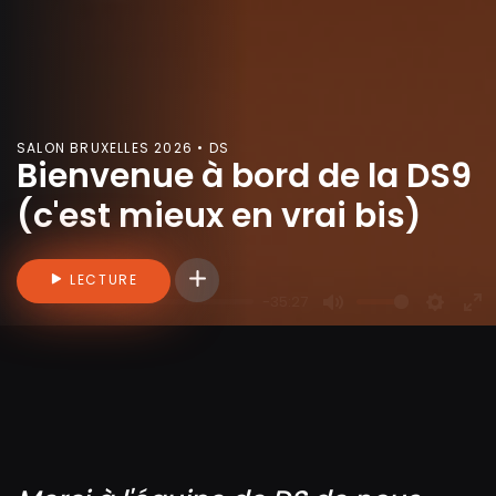
SALON BRUXELLES 2026 • DS
Bienvenue à bord de la DS9
(c'est mieux en vrai bis)
Connectez-vous pour ajouter des vidéo
LECTURE
-35:27
P
M
S
E
l
u
e
n
a
t
t
t
y
e
t
e
i
r
n
f
g
u