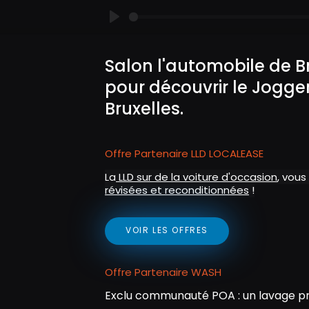
P
l
Salon l'automobile de Br
a
pour découvrir le Jogge
y
Bruxelles.
Offre Partenaire LLD LOCALEASE
La
LLD sur de la voiture d'occasion
, vous
révisées et reconditionnées
!
VOIR LES OFFRES
Offre Partenaire WASH
Exclu communauté POA : un lavage pr