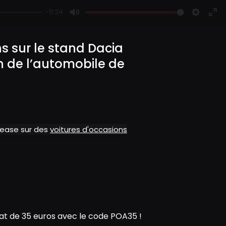
-11:24
M
S
E
u
e
n
ns sur le stand Dacia
t
t
t
n de l’automobile de
e
t
e
i
r
n
f
g
u
s
l
l
alease sur des
voitures d'occasions
s
c
r
e
e
n
t de 35 euros avec le code POA35 !