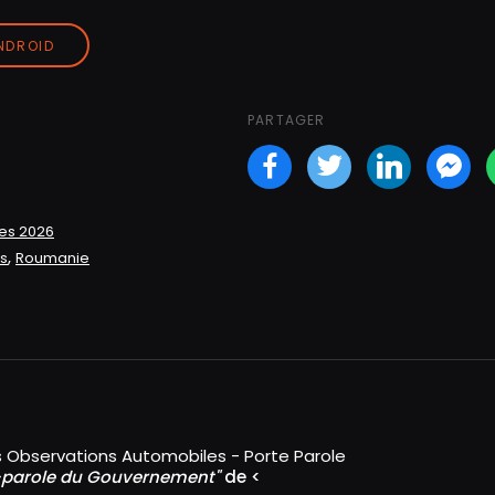
ANDROID
PARTAGER
Facebook
Twitter
LinkedI
Fa
les 2026
,
s
Roumanie
 Observations Automobiles - Porte Parole
e-parole du Gouvernement"
de
<