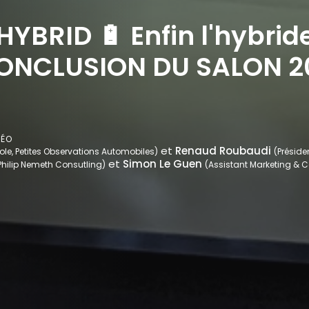
YBRID 🔋 Enfin l'hybrid
 CONCLUSION DU SALON 2
DÉO
et
Renaud Roubaudi
role, Petites Observations Automobiles)
(Préside
et
Simon Le Guen
 Philip Nemeth Consutling)
(Assistant Marketing & 
r ajouter des vidéos à vos favoris.