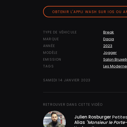
OBTENIR L'APPLI WASH SUR IOS OU 
Break
TYPE DE VÉHICULE
Dacia
MARQUE
2023
ANNÉE
Jogger
MODÈLE
Salon Bruxel
EMISSION
Les Moderne
TAGS
SAMEDI 14 JANVIER 2023
RETROUVER DANS CETTE VIDÉO
Julien Rosburger
Petites
Alias
"Monsieur le Port