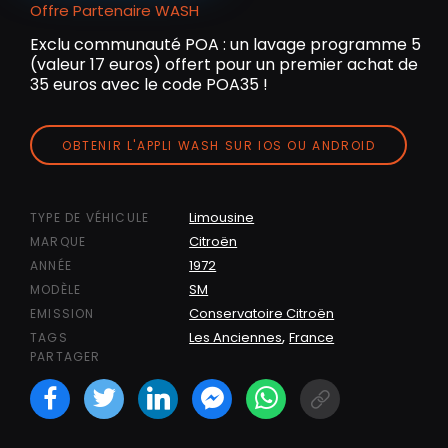
Offre Partenaire WASH
Exclu communauté POA : un lavage programme 5
(valeur 17 euros) offert pour un premier achat de
35 euros avec le code POA35 !
OBTENIR L'APPLI WASH SUR IOS OU ANDROID
Limousine
TYPE DE VÉHICULE
Citroën
MARQUE
1972
ANNÉE
SM
MODÈLE
Conservatoire Citroën
EMISSION
,
Les Anciennes
France
TAGS
PARTAGER
Facebook
Twitter
LinkedIN
Facebook Messeng
WhatsApp
Short link