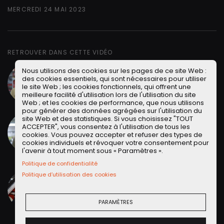
MERCREDI 24 MAI 2023
RETROUVER DANS CETTE VIDÉO
Renaud Roubaudi
Petites Observations
Nous utilisons des cookies sur les pages de ce site Web :
Automobiles - Président
des cookies essentiels, qui sont nécessaires pour utiliser
le site Web ; les cookies fonctionnels, qui offrent une
Alias
"Monsieur le Président"
de
POA
.
meilleure facilité d'utilisation lors de l'utilisation du site
Lire la suite
Web ; et les cookies de performance, que nous utilisons
pour générer des données agrégées sur l'utilisation du
Julien Rosburger
Petites Observations
site Web et des statistiques. Si vous choisissez "TOUT
Automobiles - Porte Parole
ACCEPTER", vous consentez à l'utilisation de tous les
Alias
"Monsieur le Porte-parole du
cookies. Vous pouvez accepter et refuser des types de
Gouvernement"
de
<
cookies individuels et révoquer votre consentement pour
Lire la suite
l'avenir à tout moment sous « Paramètres ».
Politique de confidentialité
Denis Huille
Conservatoire Citroën -
Manager
Politique d’utilisation des cookies
Denis Huille apparait régulièrement sur la
chaîne YouTube POA depuis Novembre
PARAMÈTRES
2022.
Lire la suite