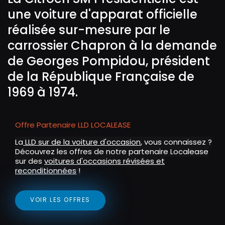
i
r
une voiture d'apparat officielle
n
f
g
u
réalisée sur-mesure par le
s
l
carrossier Chapron à la demande
l
de Georges Pompidou, président
s
de la République Française de
c
1969 à 1974.
r
e
e
Offre Partenaire LLD LOCALEASE
n
La
LLD sur de la voiture d'occasion
, vous connaissez ?
Découvrez les offres de notre partenaire Localease
sur des
voitures d'occasions révisées et
reconditionnées
!
VOIR LES OFFRES