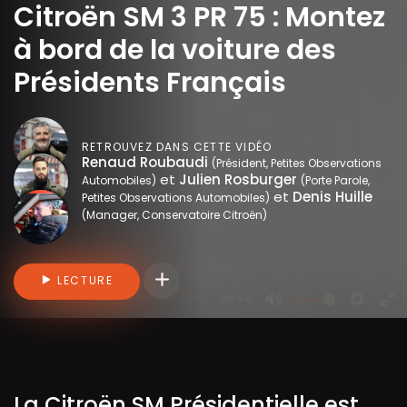
Citroën SM 3 PR 75 : Montez
à bord de la voiture des
Présidents Français
RETROUVEZ DANS CETTE VIDÉO
Renaud Roubaudi
(Président, Petites Observations
et
Julien Rosburger
Automobiles)
(Porte Parole,
et
Denis Huille
Petites Observations Automobiles)
(Manager, Conservatoire Citroën)
Connectez-vous pour ajouter des vidéo
LECTURE
-26:44
P
M
S
E
l
u
e
n
a
t
t
t
y
e
t
e
La Citroën SM Présidentielle est