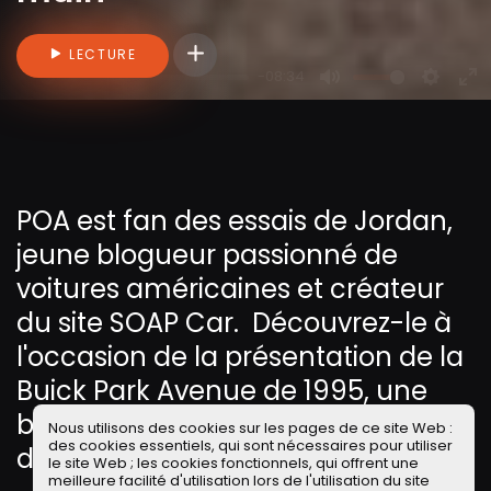
Connectez-vous pour ajouter des vidéo
LECTURE
-08:34
P
M
S
E
l
u
e
n
a
t
t
t
y
e
t
e
i
r
POA est fan des essais de Jordan,
n
f
jeune blogueur passionné de
g
u
voitures américaines et créateur
s
l
du
site SOAP Car
. Découvrez-le à
l
s
l'occasion de la présentation de la
c
Buick Park Avenue de 1995, une
r
berline de luxe proche de l'esprit
Nous utilisons des cookies sur les pages de ce site Web :
e
des cookies essentiels, qui sont nécessaires pour utiliser
de la Jaguar XJ40.
e
le site Web ; les cookies fonctionnels, qui offrent une
meilleure facilité d'utilisation lors de l'utilisation du site
n