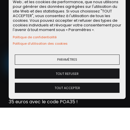
Web ; et les cookies de performance, que nous utilisons
pour générer des données agrégées sur l'utilisation du
site Web et des statistiques. Si vous choisissez "TOUT
ACCEPTER", vous consentez à l'utilisation de tous les
Offre Partenaire LLD LOCALEASE
cookies. Vous pouvez accepter et refuser des types de
cookies individuels et révoquer votre consentement pour
La
LLD sur de la voiture d'occasion
, vous connaissez ?
l'avenir à tout moment sous « Paramètres ».
Découvrez les offres de notre partenaire Localease
Politique de confidentialité
sur des
voitures d'occasions révisées et
Politique d’utilisation des cookies
reconditionnées
!
PARAMÈTRES
VOIR LES OFFRES
TOUT REFUSER
Offre Partenaire WASH
TOUT ACCEPTER
Exclu communauté POA : un lavage programme 5
(valeur 17 euros) offert pour un premier achat de
35 euros avec le code POA35 !
OBTENIR L'APPLI WASH SUR IOS OU ANDROID