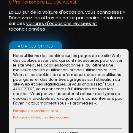
Offre Partenaire LLD LOCALEASE
s
c
La
LLD sur de la voiture d'occasion
, vous connaissez ?
Découvrez les offres de notre partenaire Localease
r
sur des
voitures d'occasions révisées et
e
reconditionnées
!
e
n
VOIR LES OFFRES
Nous utilisons des cookies sur les pages de ce site Web :
des cookies essentiels, qui sont nécessaires pour utiliser
Offre Partenaire WASH
le site Web ; les cookies fonctionnels, qui offrent une
meilleure facilité d'utilisation lors de l'utilisation du site
Exclu communauté POA : un lavage programme 5
Web ; et les cookies de performance, que nous utilisons
pour générer des données agrégées sur l'utilisation du
(valeur 17 euros) offert pour un premier achat de
site Web et des statistiques. Si vous choisissez "TOUT
35 euros avec le code POA35 !
ACCEPTER", vous consentez à l'utilisation de tous les
cookies. Vous pouvez accepter et refuser des types de
cookies individuels et révoquer votre consentement pour
l'avenir à tout moment sous « Paramètres ».
OBTENIR L'APPLI WASH SUR IOS OU ANDROID
Politique de confidentialité
Politique d’utilisation des cookies
Lives POA
EMISSION
PARTAGER