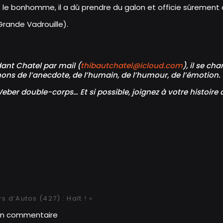
 le bonhomme, il a dû prendre du galon et officie sûrement d
Grande Vadrouille).
nt Chatel par mail (
thibautchatel@icloud.com
), il se ch
ons de l’anecdote, de l’humain, de l’humour, de l’émotion.
Weber double-corps… Et si possible, joignez à votre histoir
 d’Autos (427) : Halt ! »
un commentaire