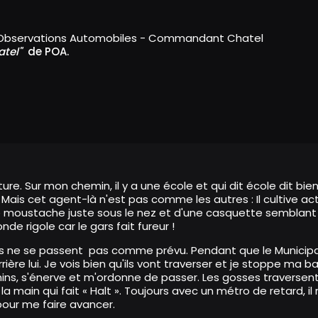
Observations Automobiles - Commandant Chatel
atel"
de POA.
ture. Sur mon chemin, il y a une école et qui dit école dit bi
. Mais cet agent-là n'est pas comme les autres : Il cultive
 moustache juste sous le nez et d'une casquette semblant ti
de rigole car le gars fait fureur !
es ne se passent pas comme prévu. Pendant que le Municipal 
ière lui. Je vois bien qu'ils vont traverser et je stoppe ma 
mins, s'énerve et m'ordonne de passer. Les gosses traversen
 main qui fait « Halt ». Toujours avec un métro de retard, il re
our me faire avancer.