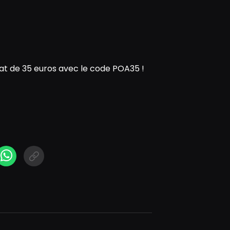
t de 35 euros avec le code POA35 !
N
cebook Messenger
WhatsApp
Short link