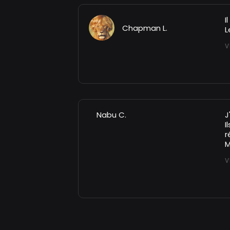
I
Chapman L.
L
V
Nabu C.
J
I
r
M
V