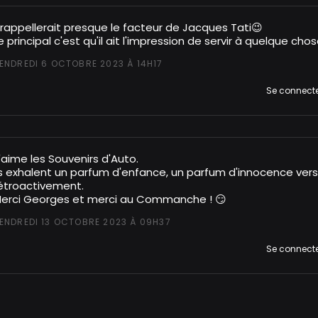
l rappellerait presque le facteur de Jacques Tati😉
e principal c'est qu'il ait l'impression de servir à quelque cho
ENDREDI 6 OCTOBRE 2023 À 14H17
Se connect
'aime les Souvenirs d'Auto.
ls exhalent un parfum d'enfance, un parfum d'innocence vers
étroactivement.
erci Georges et merci au Commanche ! 😏
ENDREDI 13 OCTOBRE 2023 À 09H37
Se connect