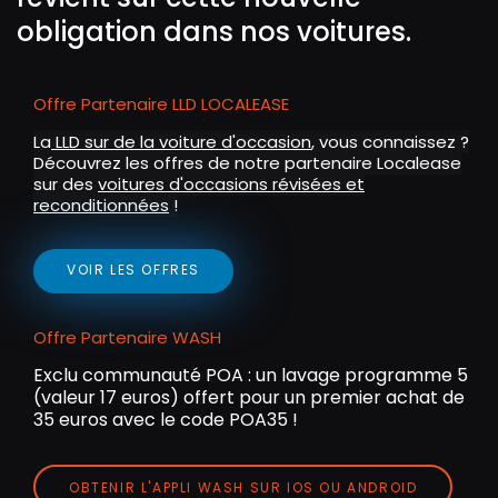
l
obligation dans nos voitures.
s
c
r
Offre Partenaire LLD LOCALEASE
e
La
LLD sur de la voiture d'occasion
, vous connaissez ?
e
Découvrez les offres de notre partenaire Localease
n
sur des
voitures d'occasions révisées et
reconditionnées
!
VOIR LES OFFRES
Offre Partenaire WASH
Exclu communauté POA : un lavage programme 5
(valeur 17 euros) offert pour un premier achat de
35 euros avec le code POA35 !
OBTENIR L'APPLI WASH SUR IOS OU ANDROID