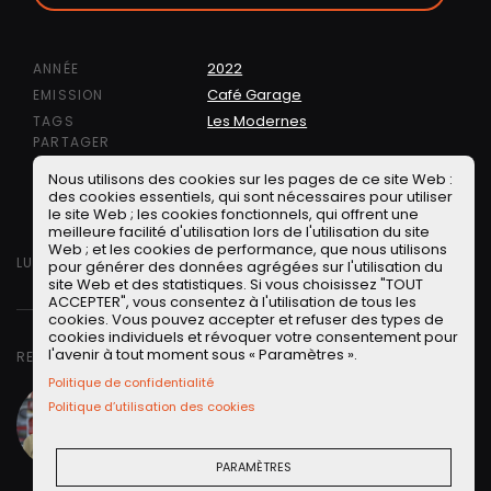
2022
ANNÉE
Café Garage
EMISSION
Les Modernes
TAGS
PARTAGER
Nous utilisons des cookies sur les pages de ce site Web :
Facebook
Twitter
LinkedIN
Facebook Messeng
WhatsApp
Short link
des cookies essentiels, qui sont nécessaires pour utiliser
le site Web ; les cookies fonctionnels, qui offrent une
meilleure facilité d'utilisation lors de l'utilisation du site
Web ; et les cookies de performance, que nous utilisons
LUNDI 23 MAI 2022
pour générer des données agrégées sur l'utilisation du
site Web et des statistiques. Si vous choisissez "TOUT
ACCEPTER", vous consentez à l'utilisation de tous les
cookies. Vous pouvez accepter et refuser des types de
cookies individuels et révoquer votre consentement pour
l'avenir à tout moment sous « Paramètres ».
RETROUVER DANS CETTE VIDÉO
Politique de confidentialité
Renaud Roubaudi
Petites Observations
Politique d’utilisation des cookies
Automobiles - Président
Alias
"Monsieur le Président"
de
POA
.
Lire la suite
PARAMÈTRES
Julien Rosburger
Petites Observations