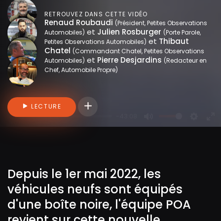
RETROUVEZ DANS CETTE VIDÉO
Renaud Roubaudi
(Président, Petites Observations
et
Julien Rosburger
Automobiles)
(Porte Parole,
et
Thibaut
Petites Observations Automobiles)
Chatel
(Commandant Chatel, Petites Observations
et
Pierre Desjardins
Automobiles)
(Redacteur en
Chef, Automobile Propre)
Connectez-vous pour ajouter des vidéo
LECTURE
-43:08
P
M
S
E
l
u
e
n
a
t
t
t
y
e
t
e
Depuis le 1er mai 2022, les
i
r
véhicules neufs sont équipés
n
f
g
u
d'une boîte noire, l'équipe POA
s
l
revient sur cette nouvelle