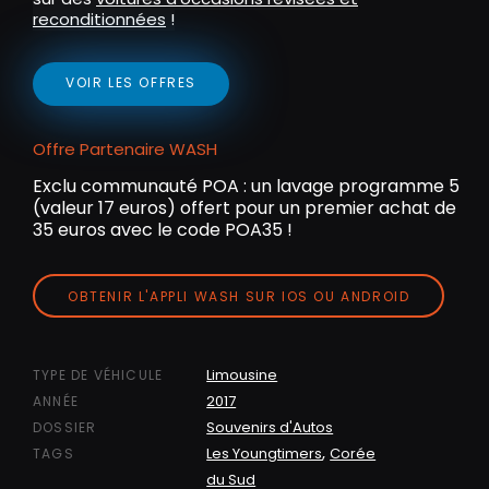
reconditionnées
!
VOIR LES OFFRES
Offre Partenaire WASH
Exclu communauté POA : un lavage programme 5
(valeur 17 euros) offert pour un premier achat de
35 euros avec le code POA35 !
OBTENIR L'APPLI WASH SUR IOS OU ANDROID
Limousine
TYPE DE VÉHICULE
2017
ANNÉE
Souvenirs d'Autos
DOSSIER
,
Les Youngtimers
Corée
TAGS
du Sud