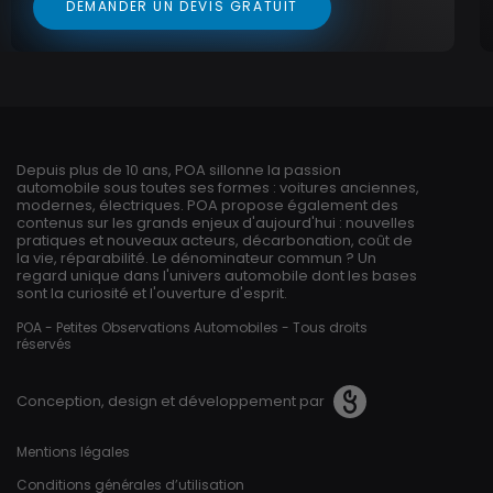
DEMANDER UN DEVIS GRATUIT
Depuis plus de 10 ans, POA sillonne la passion
automobile sous toutes ses formes : voitures anciennes,
modernes, électriques. POA propose également des
contenus sur les grands enjeux d'aujourd'hui : nouvelles
pratiques et nouveaux acteurs, décarbonation, coût de
la vie, réparabilité. Le dénominateur commun ? Un
regard unique dans l'univers automobile dont les bases
sont la curiosité et l'ouverture d'esprit.
POA - Petites Observations Automobiles - Tous droits
réservés
Conception, design et développement par
Pied de page
Mentions légales
Conditions générales d’utilisation