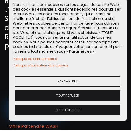
Renault, Nissan, Mitsubishi, Volvo...
e
Nous utilisons des cookies sur les pages de ce site Web :
↓?↓ Polestar et bientôt le groupe
e
des cookies essentiels, qui sont nécessaires pour utiliser
le site Web ; les cookies fonctionnels, qui offrent une
n
Stellantis vont intégrer le système
meilleure facilité d'utilisation lors de l'utilisation du site
Web ; et les cookies de performance, que nous utilisons
d'exploitation californien. Julien
pour générer des données agrégées sur l'utilisation du
site Web et des statistiques. Si vous choisissez "TOUT
Rosburger va vous expliquer cette
ACCEPTER", vous consentez à l'utilisation de tous les
cookies. Vous pouvez accepter et refuser des types de
petite révolution.?
cookies individuels et révoquer votre consentement pour
l'avenir à tout moment sous « Paramètres ».
Politique de confidentialité
Offre Partenaire LLD LOCALEASE
Politique d’utilisation des cookies
La
LLD sur de la voiture d'occasion
, vous connaissez ?
Découvrez les offres de notre partenaire Localease
PARAMÈTRES
sur des
voitures d'occasions révisées et
reconditionnées
!
TOUT REFUSER
VOIR LES OFFRES
TOUT ACCEPTER
Offre Partenaire WASH