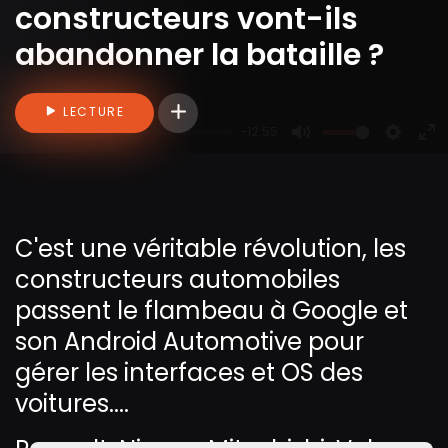
constructeurs vont-ils
abandonner la bataille ?
Connectez-vous pour ajouter des vidéo
LECTURE
-12:55
P
M
S
E
l
u
e
n
a
t
t
t
y
e
t
e
C'est une véritable révolution, les
i
r
constructeurs automobiles
n
f
g
u
passent le flambeau à Google et
s
l
son Android Automotive pour
l
gérer les interfaces et OS des
s
voitures....
c
r