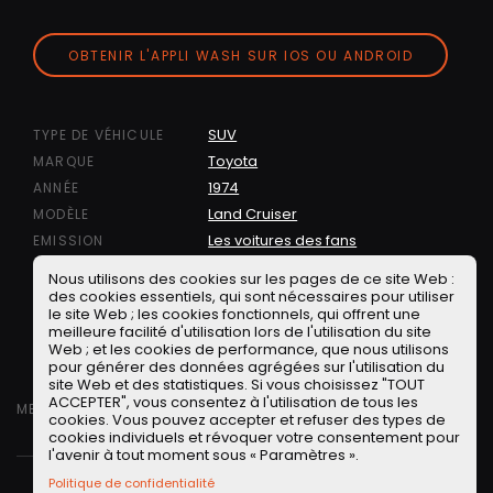
OBTENIR L'APPLI WASH SUR IOS OU ANDROID
SUV
TYPE DE VÉHICULE
Toyota
MARQUE
1974
ANNÉE
Land Cruiser
MODÈLE
Les voitures des fans
EMISSION
,
Les Youngtimers
Japon
TAGS
Nous utilisons des cookies sur les pages de ce site Web :
PARTAGER
des cookies essentiels, qui sont nécessaires pour utiliser
le site Web ; les cookies fonctionnels, qui offrent une
Facebook
Twitter
LinkedIN
Facebook Messeng
WhatsApp
Short link
meilleure facilité d'utilisation lors de l'utilisation du site
Web ; et les cookies de performance, que nous utilisons
pour générer des données agrégées sur l'utilisation du
site Web et des statistiques. Si vous choisissez "TOUT
ACCEPTER", vous consentez à l'utilisation de tous les
MERCREDI 28 JUIN 2023
cookies. Vous pouvez accepter et refuser des types de
cookies individuels et révoquer votre consentement pour
l'avenir à tout moment sous « Paramètres ».
Politique de confidentialité