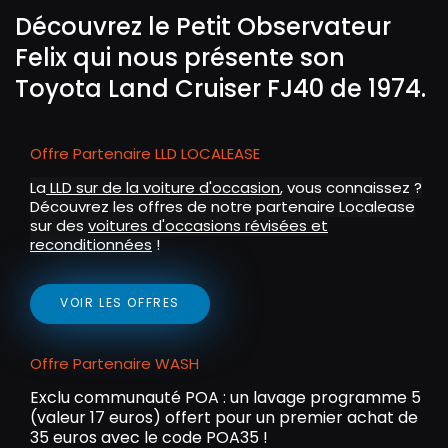
n
f
Découvrez le Petit Observateur
g
u
Felix qui nous présente son
s
l
Toyota Land Cruiser FJ40 de 1974.
l
s
c
Offre Partenaire LLD LOCALEASE
r
e
La
LLD sur de la voiture d'occasion
, vous connaissez ?
Découvrez les offres de notre partenaire Localease
e
sur des
voitures d'occasions révisées et
n
reconditionnées
!
VOIR LES OFFRES
Offre Partenaire WASH
Exclu communauté POA : un lavage programme 5
(valeur 17 euros) offert pour un premier achat de
35 euros avec le code POA35 !