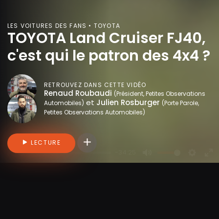
LES VOITURES DES FANS • TOYOTA
TOYOTA Land Cruiser FJ40,
c'est qui le patron des 4x4 ?
RETROUVEZ DANS CETTE VIDÉO
Renaud Roubaudi
(Président, Petites Observations
et
Julien Rosburger
Automobiles)
(Porte Parole,
Petites Observations Automobiles)
Connectez-vous pour ajouter des vidéo
LECTURE
-34:25
P
M
S
E
l
u
e
n
a
t
t
t
y
e
t
e
i
r