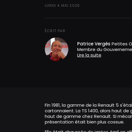
LUNDI 4 MAI 2026
ÉCRIT PAR
Patrice Vergès
Petites O
Membre du Gouverneme
Lire la suite
Fin 1981, la gamme de la Renault 5 s'éta
cartonnaient. La TS 1400, alors haut de
haut de gamme chez Renault. Si mécani
présentation était bien plus cossue.
Elle était chaussée de jantes Amil en a