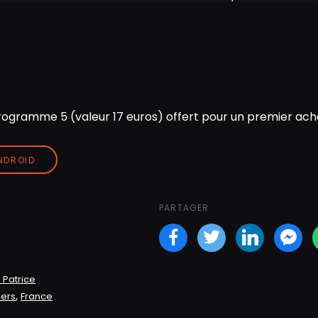
ogramme 5 (valeur 17 euros) offert pour un premier acha
ANDROID
PARTAGER
Facebook
Twitter
LinkedI
Fa
 Patrice
,
mers
France