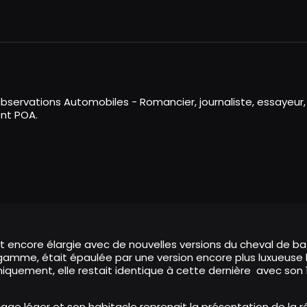
bservations Automobiles - Romancier, journaliste, essayeur,
nt POA.
it encore élargie avec de nouvelles versions du cheval de bat
 gamme, était épaulée par une version encore plus luxueuse b
quement, elle restait identique à cette dernière avec son 
lliage léger et son habitacle reprenait la présentation de la