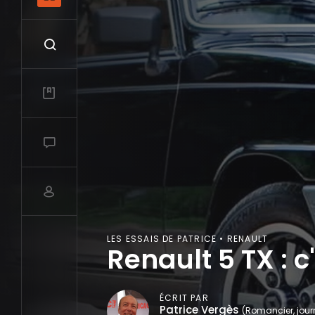
Recherche
Mes vidéos
Salon de discussions
Compte utilisateur
LES ESSAIS DE PATRICE • RENAULT
Renault 5 TX : c
ÉCRIT PAR
Patrice Vergès
(Romancier, journ