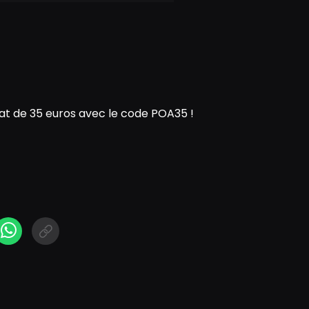
t de 35 euros avec le code POA35 !
N
cebook Messenger
WhatsApp
Short link