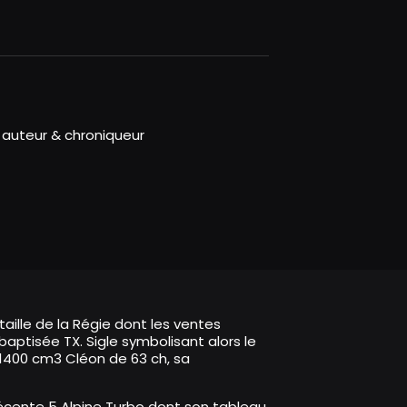
 auteur & chroniqueur
aille de la Régie dont les ventes
aptisée TX. Sigle symbolisant alors le
1400 cm3 Cléon de 63 ch, sa
 récente 5 Alpine Turbo dont son tableau