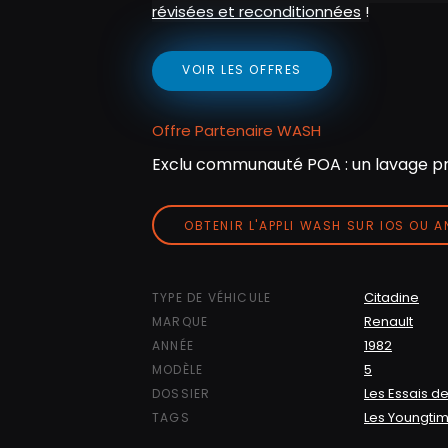
révisées et reconditionnées
!
VOIR LES OFFRES
Offre Partenaire WASH
Exclu communauté POA : un lavage pr
OBTENIR L'APPLI WASH SUR IOS OU 
Citadine
TYPE DE VÉHICULE
Renault
MARQUE
1982
ANNÉE
5
MODÈLE
Les Essais de
DOSSIER
Les Youngti
TAGS