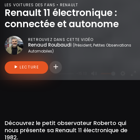
LES VOITURES DES FANS • RENAULT
Renault 11 électronique :
connectée et autonome
RETROUVEZ DANS CETTE VIDÉO
Renaud Roubaudi
(Président, Petites Observations
Automobiles)
Connectez-vous pour ajouter des vidéo
LECTURE
-15:13
P
M
S
E
l
u
e
n
a
t
t
t
y
e
t
e
i
r
n
f
Découvrez le petit observateur Roberto qui
g
u
nous présente sa Renault 11 électronique de
s
l
1982.