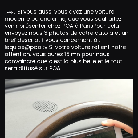
l
s
↓🚗↓ Si vous aussi vous avez une voiture
moderne ou ancienne, que vous souhaitez
c
venir présenter chez POA à ParisPour cela
r
envoyez nous 3 photos de votre auto à et un
e
bref descriptif vous concernant à :
e
lequipe@poa.tv Si votre voiture retient notre
n
attention, vous aurez 15 mn pour nous
convaincre que c’est la plus belle et le tout
sera diffusé sur POA.