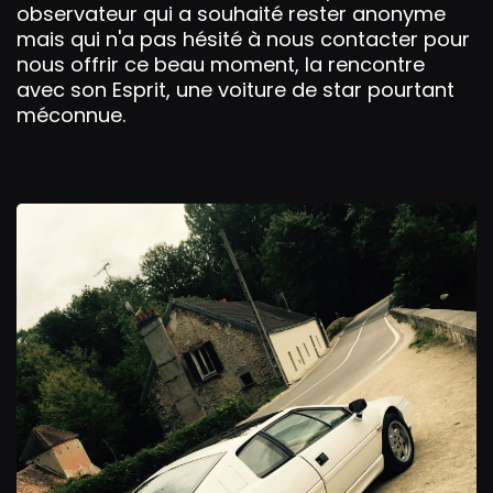
n
f
observateur qui a souhaité rester anonyme
g
u
mais qui n'a pas hésité à nous contacter pour
s
l
nous offrir ce beau moment, la rencontre
l
avec son Esprit, une voiture de star pourtant
s
méconnue.
c
r
e
e
n