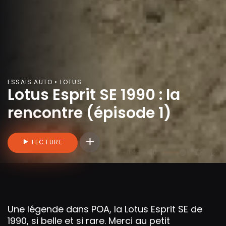
ESSAIS AUTO • LOTUS
Lotus Esprit SE 1990 : la
rencontre (épisode 1)
Connectez-vous pour ajouter des vidéo
LECTURE
-11:49
P
M
S
E
l
u
e
n
a
t
t
t
y
e
t
e
Une légende dans POA, la Lotus Esprit SE de
i
r
1990, si belle et si rare. Merci au petit