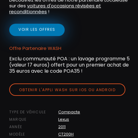
sur des
voitures d'occasions révisées et
reconditionnées
!
VOIR LES OFFRES
Offre Partenaire WASH
Exclu communauté POA : un lavage programme 5
(valeur 17 euros) offert pour un premier achat de
35 euros avec le code POA35 !
OBTENIR L'APPLI WASH SUR IOS OU ANDROID
Compacte
TYPE DE VÉHICULE
Lexus
MARQUE
2011
ANNÉE
CT200H
MODÈLE