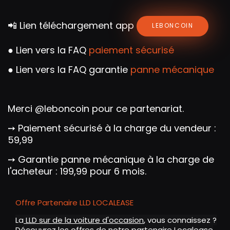
l
s
📲 Lien téléchargement app
LEBONCOIN
c
r
● Lien vers la FAQ
paiement sécurisé
e
e
● Lien vers la FAQ garantie
panne mécanique
n
Merci @leboncoin pour ce partenariat.
➙ Paiement sécurisé à la charge du vendeur :
59,99
➙ Garantie panne mécanique à la charge de
l'acheteur : 199,99 pour 6 mois.
Offre Partenaire LLD LOCALEASE
La
LLD sur de la voiture d'occasion
, vous connaissez ?
Découvrez les offres de notre partenaire Localease