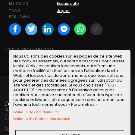
Essais auto
EMISSION
Japon
TAGS
PARTAGER
Facebook
Twitter
LinkedIN
Facebook Messeng
WhatsApp
Short link
LUNDI 6 DÉCEMBRE 2021
Nous utilisons des cookies sur les pages de ce site Web :
des cookies essentiels, qui sont nécessaires pour utiliser
le site Web ; les cookies fonctionnels, qui offrent une
meilleure facilité d'utilisation lors de l'utilisation du site
Web ; et les cookies de performance, que nous utilisons
pour générer des données agrégées sur l'utilisation du
site Web et des statistiques. Si vous choisissez "TOUT
ACCEPTER", vous consentez à l'utilisation de tous les
cookies. Vous pouvez accepter et refuser des types de
cookies individuels et révoquer votre consentement pour
L’avis des Petits Observateurs
l'avenir à tout moment sous « Paramètres ».
12 commentaires au sujet de « À la RECHERCHE de la
Politique de confidentialité
LEXUS CT200h la MOINS CHERE sur Leboncoin | AIDEZ-
NOUS ! »
Politique d’utilisation des cookies
Se connecter
ou
s'inscrire
pour poster un commentaire