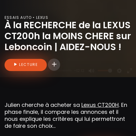
ESSAIS AUTO • LEXUS
À la RECHERCHE de la LEXUS
CT200h la MOINS CHERE sur
Leboncoin | AIDEZ-NOUS !
Connectez-vous pour ajouter des vidéo
LECTURE
-12:12
P
M
S
E
l
u
e
n
a
t
t
t
y
e
t
e
Julien cherche à acheter sa
Lexus CT200H
. En
i
r
phase finale, il compare les annonces et il
n
f
nous explique les critères qui lui permettront
g
u
de faire son choix...
s
l