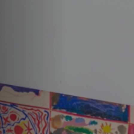
Aller
au
contenu
principal
ries