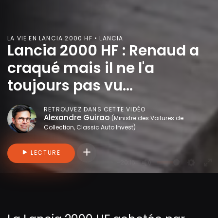
LA VIE EN LANCIA 2000 HF • LANCIA
Lancia 2000 HF : Renaud a
craqué mais il ne l'a
toujours pas vu...
RETROUVEZ DANS CETTE VIDÉO
Alexandre Guirao
(Ministre des Voitures de
Collection, Classic Auto Invest)
Connectez-vous pour ajouter des vidéo
LECTURE
-20:15
P
M
S
E
l
u
e
n
a
t
t
t
y
e
t
e