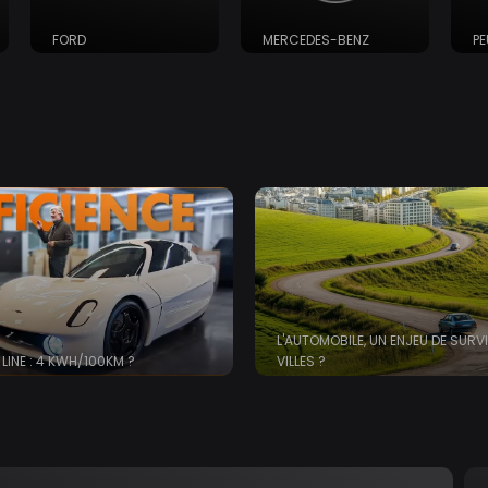
FORD
MERCEDES-BENZ
P
L'AUTOMOBILE, UN ENJEU DE SURV
LINE : 4 KWH/100KM ?
VILLES ?