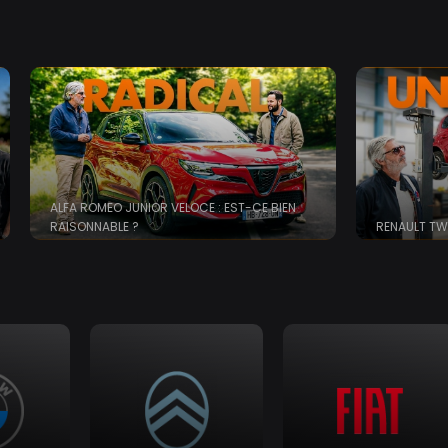
ALFA ROMEO JUNIOR VELOCE : EST-CE BIEN
RAISONNABLE ?
RENAULT TW