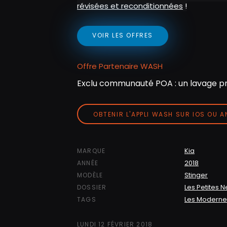
révisées et reconditionnées
!
VOIR LES OFFRES
Offre Partenaire WASH
Exclu communauté POA : un lavage pr
OBTENIR L'APPLI WASH SUR IOS OU 
Kia
MARQUE
2018
ANNÉE
Stinger
MODÈLE
Les Petites 
DOSSIER
Les Moderne
TAGS
LUNDI 12 FÉVRIER 2018