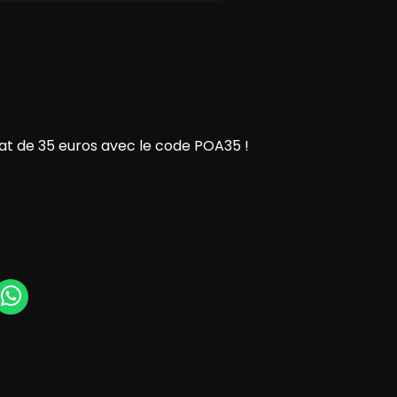
t de 35 euros avec le code POA35 !
N
cebook Messenger
WhatsApp