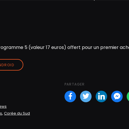
ogramme 5 (valeur 17 euros) offert pour un premier acha
ANDROID
PARTAGER
Facebook
Twitter
LinkedI
Fa
News
,
s
Corée du Sud