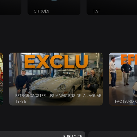
CITROËN
FIAT
RETROROADSTER : LES MAGICIENS DE LA JAGUAR
TYPE E
FACTEURDIX 
PUBLICITÉ