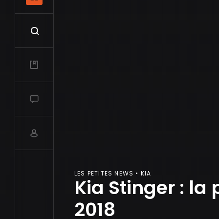
Recherche
Mes vidéos
Salon de discussions
Compte utilisateur
LES PETITES NEWS • KIA
Kia Stinger : l
2018