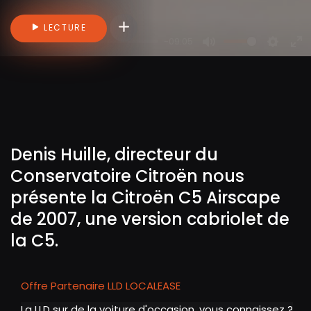
Connectez-vous pour ajouter des vidéo
LECTURE
-09:05
P
M
S
E
l
u
e
n
a
t
t
t
y
e
t
e
i
r
n
f
Denis Huille, directeur du
g
u
Conservatoire Citroën nous
s
l
présente la Citroën C5 Airscape
l
s
de 2007, une version cabriolet de
c
la C5.
r
e
e
Offre Partenaire LLD LOCALEASE
n
La
LLD sur de la voiture d'occasion
, vous connaissez ?