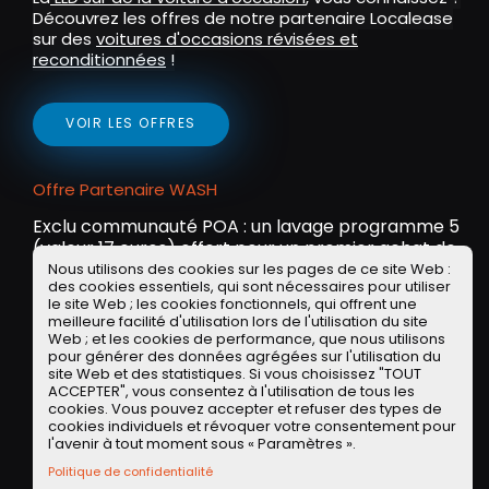
Découvrez les offres de notre partenaire Localease
sur des
voitures d'occasions révisées et
reconditionnées
!
VOIR LES OFFRES
Offre Partenaire WASH
Exclu communauté POA : un lavage programme 5
(valeur 17 euros) offert pour un premier achat de
35 euros avec le code POA35 !
Nous utilisons des cookies sur les pages de ce site Web :
des cookies essentiels, qui sont nécessaires pour utiliser
le site Web ; les cookies fonctionnels, qui offrent une
meilleure facilité d'utilisation lors de l'utilisation du site
OBTENIR L'APPLI WASH SUR IOS OU ANDROID
Web ; et les cookies de performance, que nous utilisons
pour générer des données agrégées sur l'utilisation du
site Web et des statistiques. Si vous choisissez "TOUT
ACCEPTER", vous consentez à l'utilisation de tous les
cookies. Vous pouvez accepter et refuser des types de
Concept
TYPE DE VÉHICULE
cookies individuels et révoquer votre consentement pour
Citroën
MARQUE
l'avenir à tout moment sous « Paramètres ».
2007
ANNÉE
Politique de confidentialité