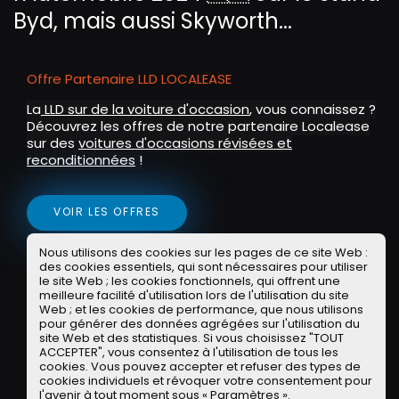
g
u
Byd, mais aussi Skyworth...
s
l
l
Offre Partenaire LLD LOCALEASE
s
c
La
LLD sur de la voiture d'occasion
, vous connaissez ?
Découvrez les offres de notre partenaire Localease
r
sur des
voitures d'occasions révisées et
e
reconditionnées
!
e
n
VOIR LES OFFRES
Nous utilisons des cookies sur les pages de ce site Web :
Offre Partenaire WASH
des cookies essentiels, qui sont nécessaires pour utiliser
le site Web ; les cookies fonctionnels, qui offrent une
Exclu communauté POA : un lavage programme 5
meilleure facilité d'utilisation lors de l'utilisation du site
Web ; et les cookies de performance, que nous utilisons
(valeur 17 euros) offert pour un premier achat de
pour générer des données agrégées sur l'utilisation du
35 euros avec le code POA35 !
site Web et des statistiques. Si vous choisissez "TOUT
ACCEPTER", vous consentez à l'utilisation de tous les
cookies. Vous pouvez accepter et refuser des types de
cookies individuels et révoquer votre consentement pour
OBTENIR L'APPLI WASH SUR IOS OU ANDROID
l'avenir à tout moment sous « Paramètres ».