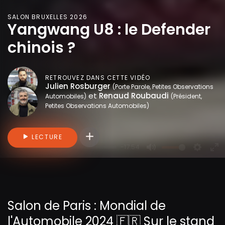
SALON BRUXELLES 2026
Yangwang U8 : le Defender
chinois ?
RETROUVEZ DANS CETTE VIDÉO
Julien Rosburger
(Porte Parole, Petites Observations
et
Renaud Roubaudi
Automobiles)
(Président,
Petites Observations Automobiles)
Connectez-vous pour ajouter des vidéo
LECTURE
-17:54
P
M
S
E
l
u
e
n
a
t
t
t
y
e
t
e
Salon de Paris : Mondial de
i
r
l'Automobile 2024 🇫🇷 Sur le stand
n
f